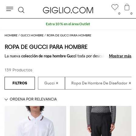
0
0
Buscar
Extra 10 % en el área Outlet
HOMBRE
GUCCI HOMBRE
ROPA DE GUCCI PARA HOMBRE
ROPA DE GUCCI PARA HOMBRE
La nueva
colección de ropa hombre Gucci
toda por descubrir online en
Mostrar más
Mostrar más
nuestro store: una refinada selección de
ropa de hombre firmada por
Gucci
pensada para satisfacer cualquier necesidad. De un estilo casual a
139 Productos
uno más clásico o deportivo, siempre econtrarás lo que buscas.
Descubre la
ropa para hombre Gucci online
en GIGLIO.COM