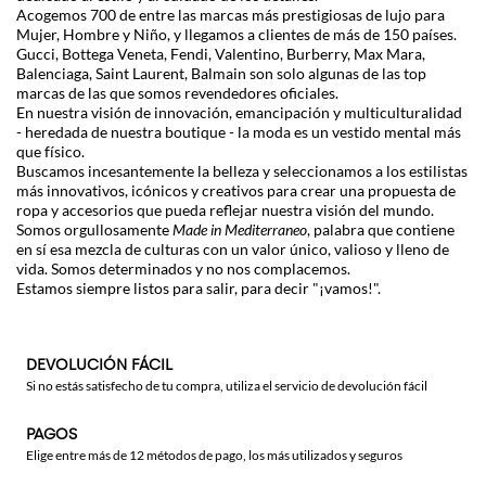
Acogemos 700 de entre las marcas más prestigiosas de lujo para
Mujer, Hombre y Niño, y llegamos a clientes de más de 150 países.
Gucci
,
Bottega Veneta
,
Fendi
,
Valentino
,
Burberry
,
Max Mara
,
Balenciaga
,
Saint Laurent
,
Balmain
son solo algunas de las top
marcas de las que somos revendedores oficiales.
En nuestra visión de innovación, emancipación y multiculturalidad
- heredada de nuestra boutique - la moda es un vestido mental más
que físico.
Buscamos incesantemente la belleza y seleccionamos a los estilistas
más innovativos, icónicos y creativos para crear una propuesta de
ropa y accesorios que pueda reflejar nuestra visión del mundo.
Somos orgullosamente
Made in Mediterraneo
, palabra que contiene
en sí esa mezcla de culturas con un valor único, valioso y lleno de
vida. Somos determinados y no nos complacemos.
Estamos siempre listos para salir, para decir "¡vamos!".
DEVOLUCIÓN FÁCIL
Si no estás satisfecho de tu compra, utiliza el servicio de devolución fácil
PAGOS
Elige entre más de 12 métodos de pago, los más utilizados y seguros