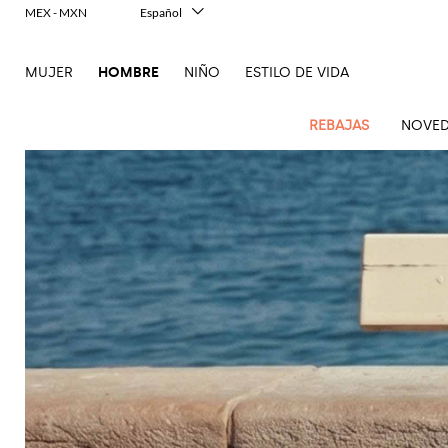
MEX - MXN
Español
Italiano
English
MUJER
HOMBRE
NIÑO
ESTILO DE VIDA
Français
Deutsch
中文
REBAJAS
NOVED
日本語
한국어
Русский
Novedades
Ve
Ve
Ve
Ve
Ve
Ve
Ve
Ve
Ve
Ve
Ve
Todo
Hombre
todo
Ve
todo
todo
Toda
todo
todo
Todos
todo
todo
Todos
todo
todo
Todos
todo
todo
El
Confecciones
Dsquared2
New
Todo
ropa
bolsos
zapatos
accesorios
Outlet
Alexander
Acne
Balmain
Acne
Bottega
Emporio
Alexander
Adidas
Balenciaga
Carhartt
Ferragamo
Marni
contemporáneas
Balance
Etro
Adidas
McQueen
Studios
Americanas
Studios
Bandoleras
Veneta
Armani
Alpargatas
McQueen
Beautycase
WIP
Accesorios
Jw
Pantalón
Gafas
Burberry
Asics
Bottega
Gucci
New
Patrimonio
Versace
Fay
y blazers
Anderson
corto
Alexander
Balmain
Adidas
Barbour
Bolsa
Burberry
Jacquemus
Mocasines
Bottega
Bufandas
Veneta
Emporio
Bolsos
Balance
Gorros y
moderno
Jeans
Etro
Autry
Loewe
Emporio
McQueen
Bañador
Veneta
Armani
Loewe
Polo
sombreros
Couture
Bottega
Barbour
Carhartt
Bolsos
Etro
JW
Sandalias
Calcetines
Burberry
Ropa
Off-
Zapatillas
Fendi
Birkenstock
Maison
Armani
Brunello
Veneta
Camisas
WIP
de
Anderson
Dolce &
Golden
Maison
White
Sudaderas
Joyas
de gran
Belstaff
Fendi
Mules
Carteras
Fendi
Zapatos
Margiela
Saint
Golden
Cucinelli
trabajo
Gabbana
Goose
Margiela
nivel
Brunello
Abrigos
Diesel
Marni
y
Our
Traje
Llaveros
C.P.
Laurent
Jil
Zapatos
Goose
Gucci
Saint
Diesel
Cucinelli
Maletas
Ferragamo
tarjeteros
Jacquemus
New
Legacy
Prendas
Company
Chaquetas
Dsquared2
Sander
Rains
de
Laurent
Camisetas
Pajaritas
Thom
Hogan
Ferragamo
Balance
de
Dolce &
Burberry
y
Mochilas
cordones
Gucci
Cinturones
New
Polo
y
Carhartt
Browne
Emporio
Saint
The
Thom
Relojes
abrigo
Marni
Saint
Gabbana
plumíferos
Era
Nike
Ralph
camisetas