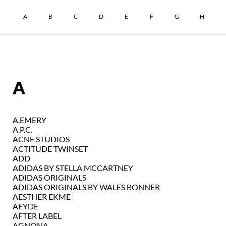
A
B
C
D
E
F
G
H
A
A.EMERY
A.P.C.
ACNE STUDIOS
ACTITUDE TWINSET
ADD
ADIDAS BY STELLA MCCARTNEY
ADIDAS ORIGINALS
ADIDAS ORIGINALS BY WALES BONNER
AESTHER EKME
AEYDE
AFTER LABEL
AGNONA