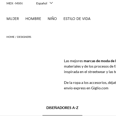
MEX - MXN
Español
Italiano
English
MUJER
HOMBRE
NIÑO
ESTILO DE VIDA
Français
Deutsch
中文
日本語
DESIGNERS
한국어
Русский
Las mejores
marcas de moda de 
materiales y de los procesos de 
inspirada en el streetwear y las 
De la ropa a los accesorios, déjat
envío express en Giglio.com
DISEÑADORES A-Z