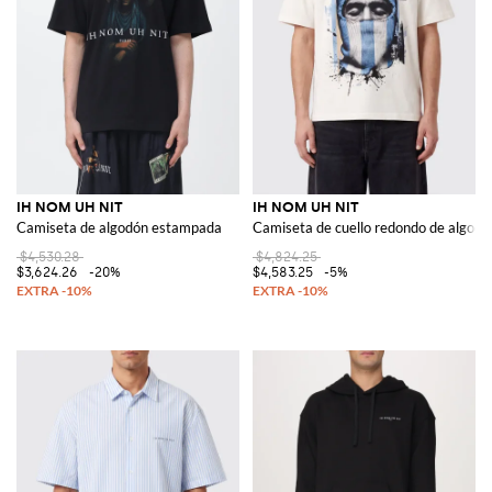
IH NOM UH NIT
IH NOM UH NIT
Camiseta de algodón estampada
Camiseta de cuello redondo de algodó
$4,530.28
$4,824.25
$3,624.26
-20%
$4,583.25
-5%