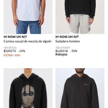
IH NOM UH NIT
IH NOM UH NIT
Camisa casual de mezcla de algodón a rayas
Sudadera hombre
$9,183.04
$8,693.09
$5,050.70
-45%
$6,085.18
-30%