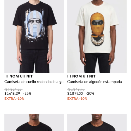
IH NOM UH NIT
IH NOM UH NIT
Camiseta de cuello redondo de algodón con estampado gráfico y eslogan
Camiseta de algodón estampada
$4,824.25
$4,848.74
$3,618.29
-25%
$3,879.00
-20%