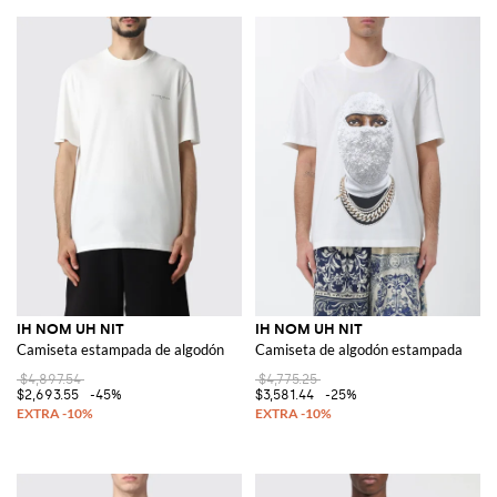
IH NOM UH NIT
IH NOM UH NIT
Camiseta estampada de algodón
Camiseta de algodón estampada
$4,897.54
$4,775.25
$2,693.55
-45%
$3,581.44
-25%