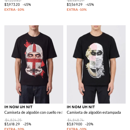
$7,223.82
$6,489.29
$3,973.20
-45%
$3,569.29
-45%
IH NOM UH NIT
IH NOM UH NIT
Camiseta de algodón con cuello redondo, estampado gráfico y eslogan
Camiseta de algodón estampada
$4,824.25
$4,848.74
$3,618.29
-25%
$3,879.00
-20%