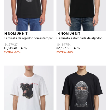
IH NOM UH NIT
IH NOM UH NIT
Camiseta de algodón con estampado gráfico
Camiseta estampada de algodón
$4,579.27
$4,897.54
$2,518.48
-45%
$2,693.55
-45%