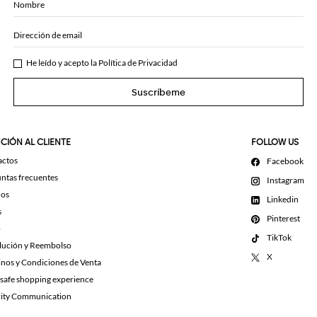
Nombre
Dirección de email
He leído y acepto la
Política de Privacidad
Suscríbeme
CIÓN AL CLIENTE
FOLLOW US
actos
Facebook
ntas frecuentes
Instagram
dos
Linkedin
s
Pinterest
o
TikTok
lución y Reembolso
X
nos y Condiciones de Venta
 safe shopping experience
rity Communication