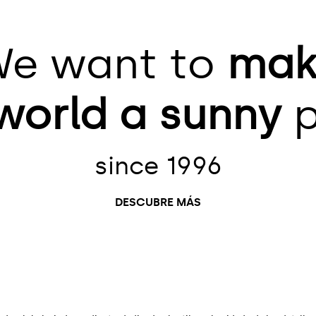
e want to
mak
world
a sunny
p
since 1996
DESCUBRE MÁS