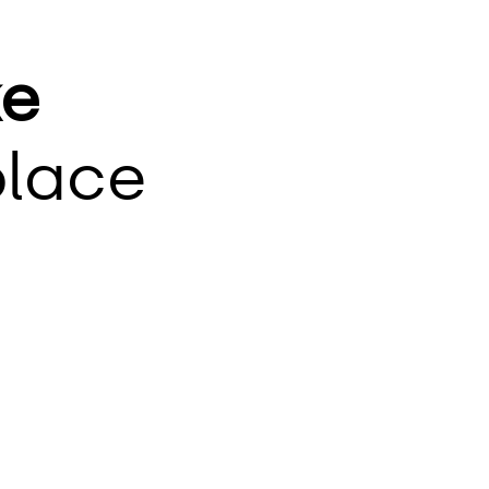
e
lace