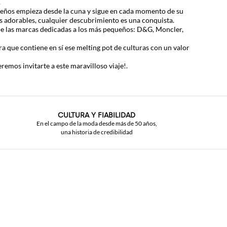
.
queños empieza desde la cuna y sigue en cada momento de su
ios adorables, cualquier descubrimiento es una conquista.
 de las marcas dedicadas a los más pequeños:
D&G
,
Moncler
,
bra que contiene en sí ese melting pot de culturas con un valor
emos invitarte a este maravilloso viaje!.
CULTURA Y FIABILIDAD
En el campo de la moda desde más de 50 años,
una historia de credibilidad