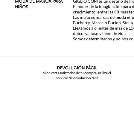
GIGLIO.COM es un destino de moda,
MODA DE MARCA PARA
El poder de la imaginación para 
NIÑOS
crecimiento: entre las últimas te
Las mejores marcas de
moda niñ
Burberry
,
Marcelo Burlon
,
Stell
Llegamos a clientes de más de 1
único, valioso y lleno de vida.
Somos determinados y no nos comp
DEVOLUCIÓN FÁCIL
Si no estás satisfecho de tu compra, utiliza el
servicio de devolución fácil