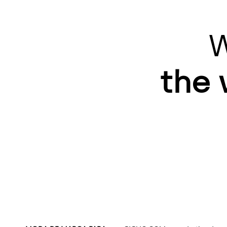
W
the 