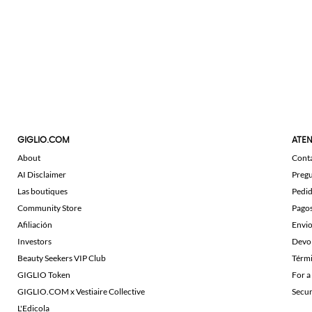
GIGLIO.COM
ATEN
About
Cont
AI Disclaimer
Pregu
Las boutiques
Pedi
Community Store
Pago
Afiliación
Envi
Investors
Devo
Beauty Seekers VIP Club
Térmi
GIGLIO Token
For a
GIGLIO.COM x Vestiaire Collective
Secu
L'Edicola