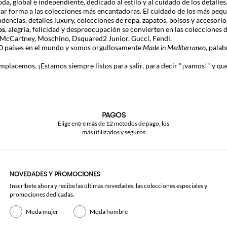
 global e independiente, dedicado al estilo y al cuidado de los detalles
dar forma a las colecciones más encantadoras. El cuidado de los más pe
ndencias, detalles luxury, colecciones de ropa, zapatos, bolsos y accesor
os
, alegría, felicidad y despreocupación se convierten en las colecciones
a McCartney
,
Moschino
,
Dsquared2 Junior
,
Gucci
,
Fendi
.
50 países en el mundo y somos orgullosamente
Made in Mediterraneo
, pala
lacemos. ¡Estamos siempre listos para salir, para decir "¡vamos!" y quer
PAGOS
Elige entre más de 12 métodos de pago, los
más utilizados y seguros
NOVEDADES Y PROMOCIONES
Inscríbete ahora y recibe las últimas novedades, las colecciones especiales y
promociones dedicadas.
Moda mujer
Moda hombre