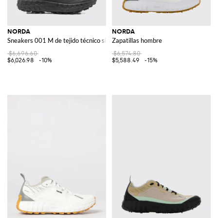
NORDA
NORDA
Sneakers 001 M de tejido técnico sin costuras
Zapatillas hombre
$6,696.60
$6,574.80
$6,026.98
-10%
$5,588.49
-15%