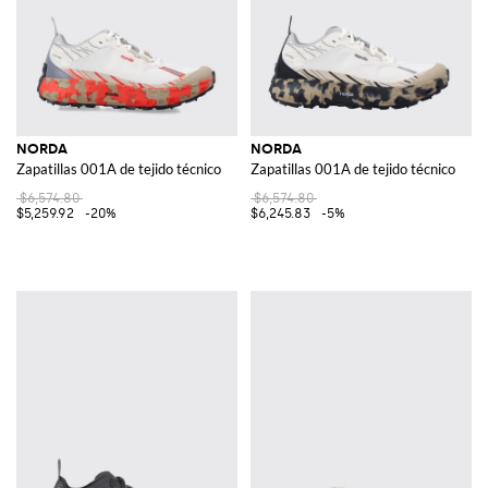
NORDA
NORDA
Zapatillas 001A de tejido técnico
Zapatillas 001A de tejido técnico
$6,574.80
$6,574.80
$5,259.92
-20%
$6,245.83
-5%