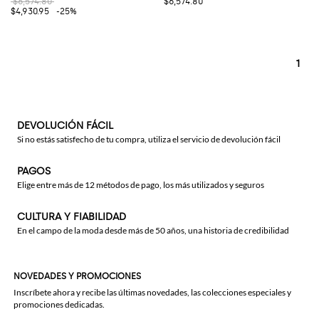
$6,574.80
$6,574.80
$4,930.95
-25%
1
DEVOLUCIÓN FÁCIL
Si no estás satisfecho de tu compra, utiliza el servicio de devolución fácil
PAGOS
Elige entre más de 12 métodos de pago, los más utilizados y seguros
CULTURA Y FIABILIDAD
En el campo de la moda desde más de 50 años, una historia de credibilidad
NOVEDADES Y PROMOCIONES
Inscríbete ahora y recibe las últimas novedades, las colecciones especiales y
promociones dedicadas.