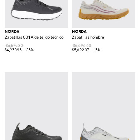
NORDA
NORDA
Zapatillas 001A de tejido técnico
Zapatillas hombre
$6,574.80
$6,696.60
$4,930.95
-25%
$5,692.07
-15%