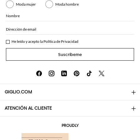
Moda mujer
Moda hombre
Nombre
Dirección de email
He leído y acepto la
Política de Privacidad
Suscríbeme
GIGLIO.COM
ATENCIÓN AL CLIENTE
About
Contactos
AI Disclaimer
PROUDLY
Preguntas frecuentes
Pedidos