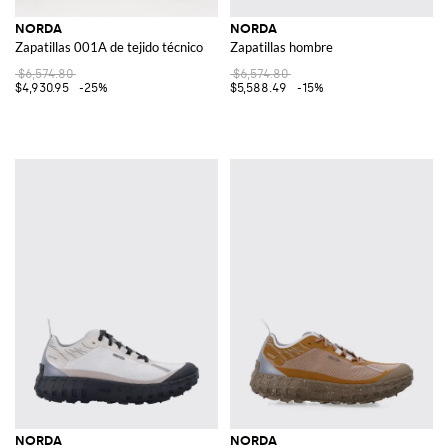
NORDA
NORDA
Zapatillas 001A de tejido técnico
Zapatillas hombre
$6,574.80
$6,574.80
$4,930.95
-25%
$5,588.49
-15%
NORDA
NORDA