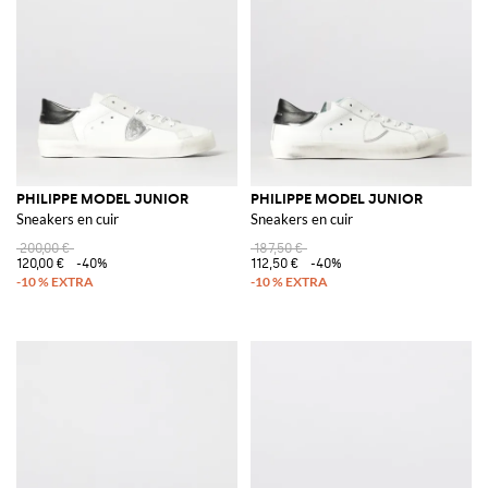
PHILIPPE MODEL JUNIOR
PHILIPPE MODEL JUNIOR
Sneakers en cuir
Sneakers en cuir
200,00 €
187,50 €
120,00 €
-40%
112,50 €
-40%