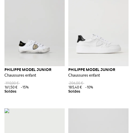
PHILIPPE MODEL JUNIOR
PHILIPPE MODEL JUNIOR
Chaussures enfant
Chaussures enfant
190,00 €
206,00 €
161,50 €
-15%
185,40 €
-10%