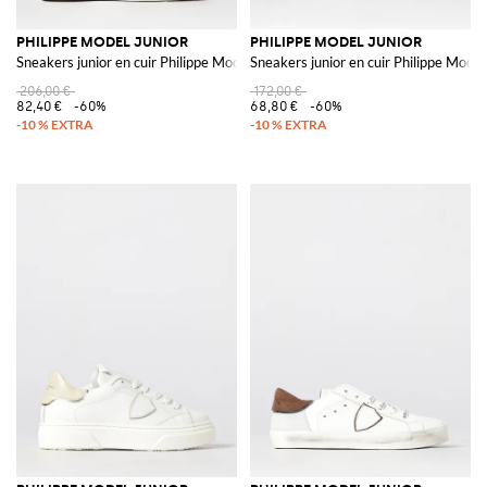
PHILIPPE MODEL JUNIOR
PHILIPPE MODEL JUNIOR
Sneakers junior en cuir Philippe Model
Sneakers junior en cuir Philippe Model
206,00 €
172,00 €
82,40 €
-60%
68,80 €
-60%