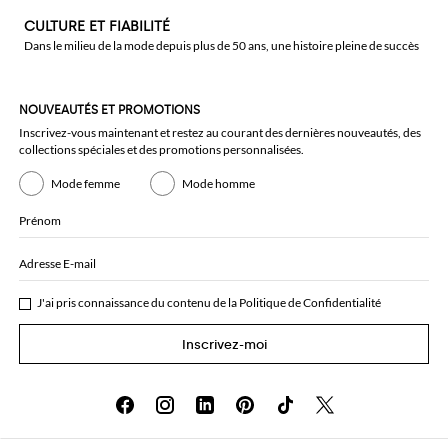
CULTURE ET FIABILITÉ
Dans le milieu de la mode depuis plus de 50 ans, une histoire pleine de succès
NOUVEAUTÉS ET PROMOTIONS
Inscrivez-vous maintenant et restez au courant des dernières nouveautés, des
collections spéciales et des promotions personnalisées.
Mode femme
Mode homme
Prénom
Adresse E-mail
J'ai pris connaissance du contenu de la
Politique de Confidentialité
Inscrivez-moi