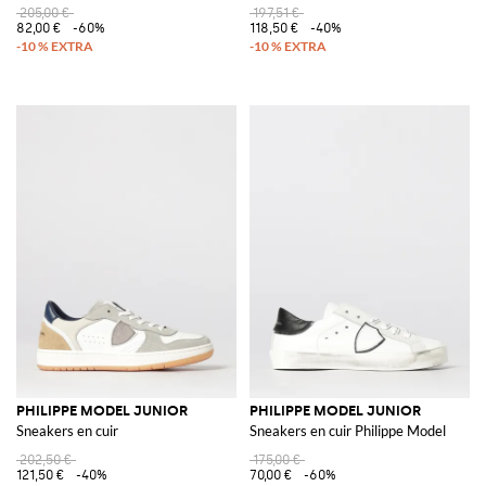
205,00 €
197,51 €
82,00 €
-60%
118,50 €
-40%
PHILIPPE MODEL JUNIOR
PHILIPPE MODEL JUNIOR
Sneakers en cuir
Sneakers en cuir Philippe Model
202,50 €
175,00 €
121,50 €
-40%
70,00 €
-60%