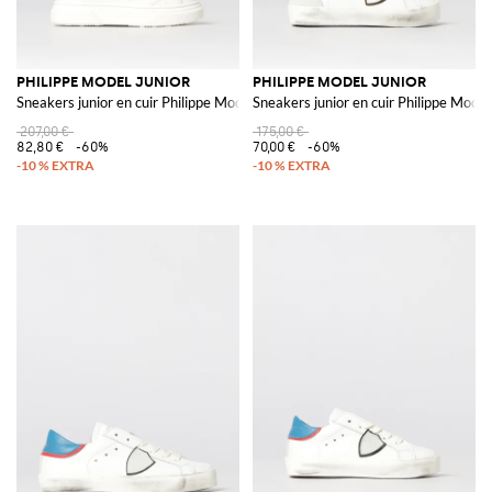
PHILIPPE MODEL JUNIOR
PHILIPPE MODEL JUNIOR
Sneakers junior en cuir Philippe Model
Sneakers junior en cuir Philippe Model
207,00 €
175,00 €
82,80 €
-60%
70,00 €
-60%