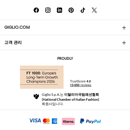
GIGLIO.COM
고객 관리
소개
문의
AI Disclaimer
PROUDLY
자주 묻는 질문과 답변
쇼핑
부티크
결제
배송
Community Store
반품 및 환불
Giglio S.p.A.는
이탈리아국립패션협회
이용 약관
(National Chamber of Italian Fashion)
For a safe shopping experience
제휴 프로그램
회원사입니다.
Security Communication
Investors