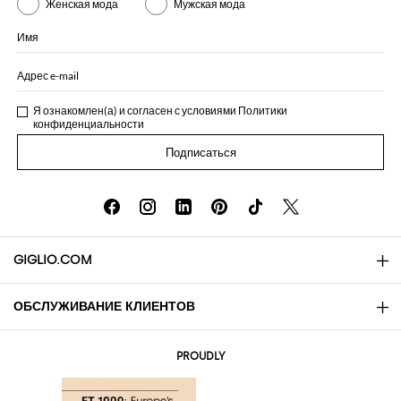
Женская мода
Мужская мода
Имя
Адрес e-mail
Я ознакомлен(а) и согласен с условиями
Политики
конфиденциальности
Подписаться
GIGLIO.COM
ОБСЛУЖИВАНИЕ КЛИЕНТОВ
About
Контакты
AI Disclaimer
PROUDLY
Вопросы и ответы
Заказы
Бутики