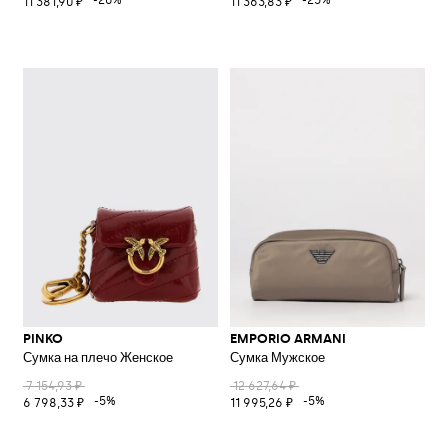
11 381,90 ₽
11 363,83 ₽
PINKO
EMPORIO ARMANI
Сумка на плечо Женское
Сумка Мужское
7 154,93 ₽
12 627,64 ₽
-5%
-5%
6 798,33 ₽
11 995,26 ₽