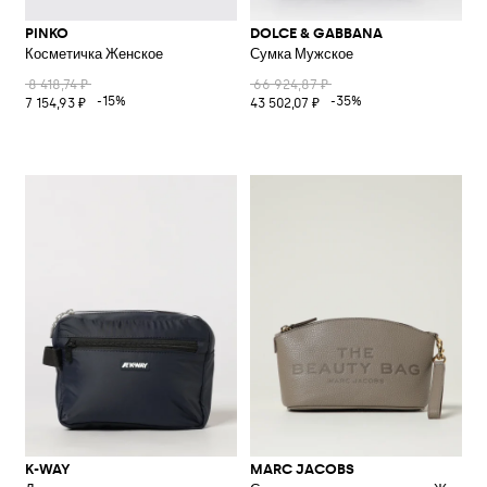
PINKO
DOLCE & GABBANA
Косметичка Женское
Сумка Мужское
8 418,74 ₽
66 924,87 ₽
-15%
-35%
7 154,93 ₽
43 502,07 ₽
K-WAY
MARC JACOBS