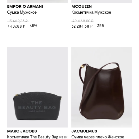
EMPORIO ARMANI
MCQUEEN
Сумка Мужское
Косметичка Мужское
13 469,23 ₽
49 668,00 ₽
-45%
-35%
7 407,88 ₽
32 284,68 ₽
MARC JACOBS
JACQUEMUS
Косметичка The Beauty Bag из кожи с застежкой-молнией и логотипом
Сумка через плечо Женское