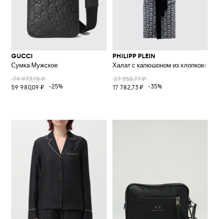
GUCCI
PHILIPP PLEIN
Сумка Мужское
Халат с капюшоном из хлопковой м
79 973,78 ₽
27 358,77 ₽
-25%
-35%
59 980,09 ₽
17 782,73 ₽