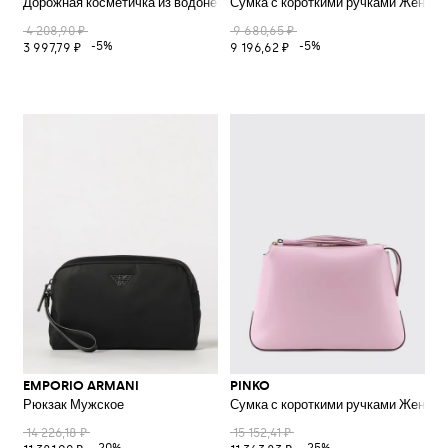
Дорожная косметичка из водонепроницаемого нейлона с контрастным
Сумка с короткими ручками Женско
4 208,90 ₽
9 680,65 ₽
-5%
-5%
3 997,79 ₽
9 196,62 ₽
EMPORIO ARMANI
PINKO
Рюкзак Мужское
Сумка с короткими ручками Женско
14 226,18 ₽
15 152,41 ₽
-20%
-25%