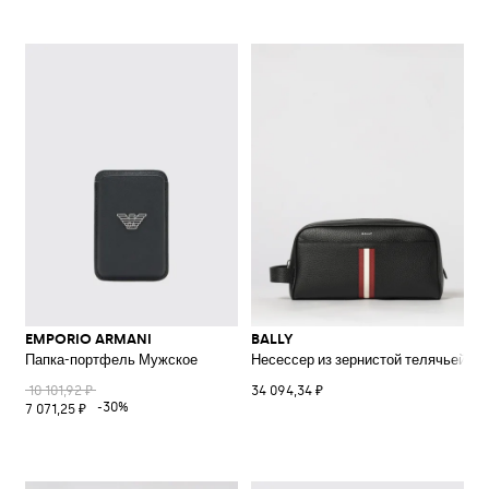
EMPORIO ARMANI
BALLY
Папка-портфель Мужское
Несессер из зернистой телячьей кож
10 101,92 ₽
34 094,34 ₽
-30%
7 071,25 ₽