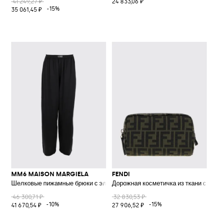
41 249,27 ₽
24 833,06 ₽
-15%
35 061,45 ₽
MM6 MAISON MARGIELA
FENDI
Шелковые пижамные брюки с эластичным поясом и логотипом
Дорожная косметичка из ткани с жа
46 300,71 ₽
32 830,53 ₽
-10%
-15%
41 670,54 ₽
27 906,52 ₽