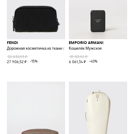
FENDI
EMPORIO ARMANI
Дорожная косметичка из ткани с жаккардовой монограммой FF
Кошелёк Мужское
32 830,53 ₽
10 101,92 ₽
-15%
-40%
27 906,52 ₽
6 061,34 ₽