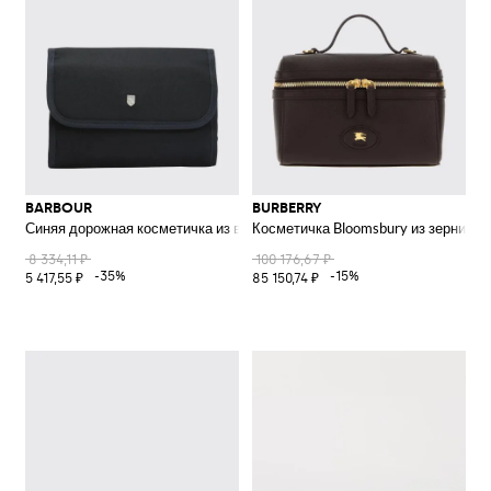
BARBOUR
BURBERRY
Синяя дорожная косметичка из вощеного хлопка с кожаной отделкой
Косметичка Bloomsbury из зернисто
8 334,11 ₽
100 176,67 ₽
-35%
-15%
5 417,55 ₽
85 150,74 ₽