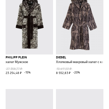
PHILIPP PLEIN
DIESEL
халат Мужское
Хлопковый махровый халат с капю
27 358,77 ₽
10 691,51 ₽
-15%
-20%
23 254,48 ₽
8 552,83 ₽