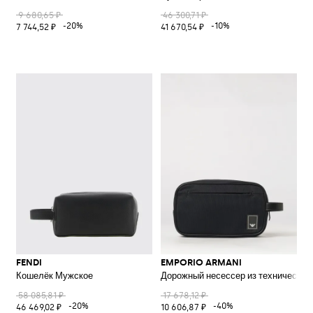
9 680,65 ₽
46 300,71 ₽
-20%
-10%
7 744,52 ₽
41 670,54 ₽
FENDI
EMPORIO ARMANI
Кошелёк Мужское
Дорожный несессер из технической 
58 085,81 ₽
17 678,12 ₽
-20%
-40%
46 469,02 ₽
10 606,87 ₽