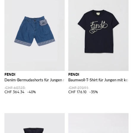
FENDI
FENDI
Denim-Bermudashorts für Jungen mit FF-Monogramm und Pouch
Baumwoll-T-Shirt für Jungen mit kon
CHF 607.23
CHF 270.91
CHF 364.34
-40%
CHF 176.10
-35%