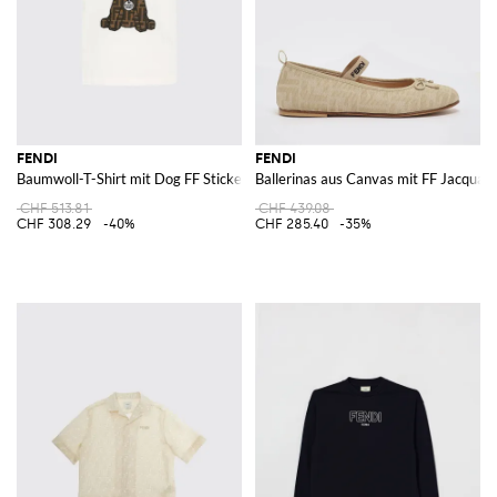
FENDI
FENDI
Baumwoll-T-Shirt mit Dog FF Stickerei
Ballerinas aus Canvas mit FF Jacqu
CHF 513.81
CHF 439.08
CHF 308.29
-40%
CHF 285.40
-35%