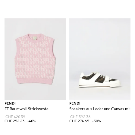
FENDI
FENDI
FF Baumwoll-Strickweste
Sneakers aus Leder und Canvas mit
CHF 420.39
CHF 392.36
CHF 252.23
-40%
CHF 274.65
-30%