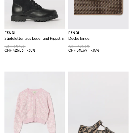
FENDI
FENDI
Stiefeletten aus Leder und Rippstrick mit FF-Monogramm
Decke kinder
CHF 607.23
CHF 485.68
CHF 425.06
-30%
CHF 315.69
-35%