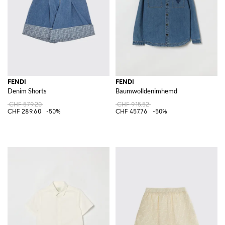
FENDI
FENDI
Denim Shorts
Baumwolldenimhemd
CHF 579.20
CHF 915.52
CHF 289.60
-50%
CHF 457.76
-50%