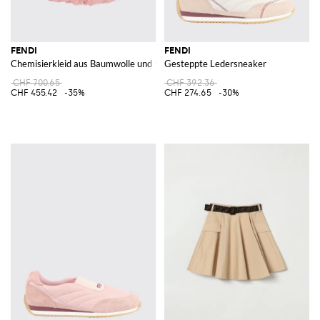
FENDI
FENDI
Chemisierkleid aus Baumwolle und Seide für Mädchen mit Kontrastlogo
Gesteppte Ledersneaker
CHF 700.65
CHF 392.36
CHF 455.42
-35%
CHF 274.65
-30%