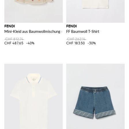
FENDI
FENDI
Mini-Kleid aus Baumwollmischung mit Stickereien
FF Baumwoll T-Shirt
CHF 812.74
CHF 262.14
CHF 487.65
-40%
CHF 183.50
-30%