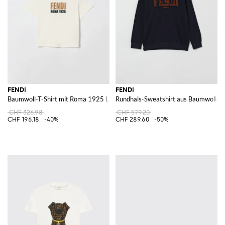
FENDI
FENDI
Baumwoll-T-Shirt mit Roma 1925 Logo
Rundhals-Sweatshirt aus Baumwolle m
CHF 326.98
CHF 579.20
CHF 196.18
-40%
CHF 289.60
-50%