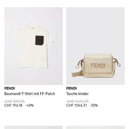
FENDI
FENDI
Baumwoll-T-Shirt mit FF-Patch
Tasche kinder
CHF 326.98
CHF 1'494.73
CHF 196.18
-40%
CHF 1'046.31
-30%