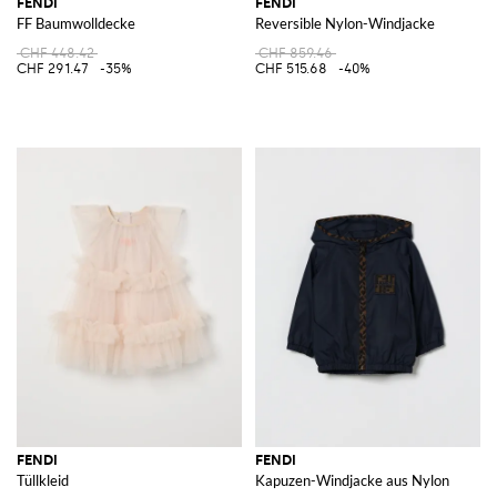
FENDI
FENDI
FF Baumwolldecke
Reversible Nylon-Windjacke
CHF 448.42
CHF 859.46
CHF 291.47
-35%
CHF 515.68
-40%
FENDI
FENDI
Tüllkleid
Kapuzen-Windjacke aus Nylon