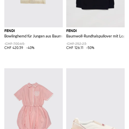
FENDI
FENDI
Bowlinghemd für Jungen aus Baumwolle mit durchgehendem FF-Monogra
Baumwoll-Rundhalspullover mit Logo
CHF 700.65
CHF 252.23
CHF 420.39
-40%
CHF 126.11
-50%