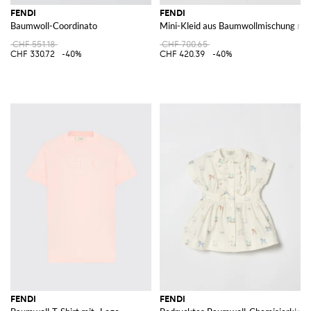
FENDI
FENDI
Baumwoll-Coordinato
Mini-Kleid aus Baumwollmischung mit
CHF 551.18
CHF 700.65
CHF 330.72
-40%
CHF 420.39
-40%
FENDI
FENDI