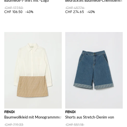
Baumwoll-T-Shirt mit -Logo
Bedrucktes Baumwoll-Chemisierkleid
CHF 177.50
CHF 457.76
CHF 106.50
-40%
CHF 274.65
-40%
FENDI
FENDI
Baumwollkleid mit Monogrammmotiv
Shorts aus Stretch-Denim von
CHF 719.33
CHF 551.18