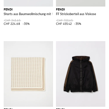
FENDI
FENDI
Shorts aus Baumwollmischung mit Monogramm-Print
FF Strickoberteil aus Viskose
CHF 345.65
CHF 700.65
CHF 224.68
-35%
CHF 455.42
-35%