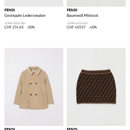
FENDI
FENDI
Gesteppte Ledersneaker
Baumwoll Minirock
CHF 392.36
CHF 672.62
CHF 274.65
-30%
CHF 403.57
-40%
FENDI
FENDI