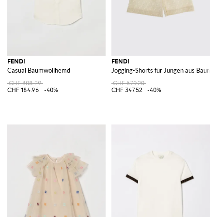
FENDI
FENDI
Casual Baumwollhemd
Jogging-Shorts für Jungen aus Bau
CHF 308.29
CHF 579.20
CHF 184.96
-40%
CHF 347.52
-40%