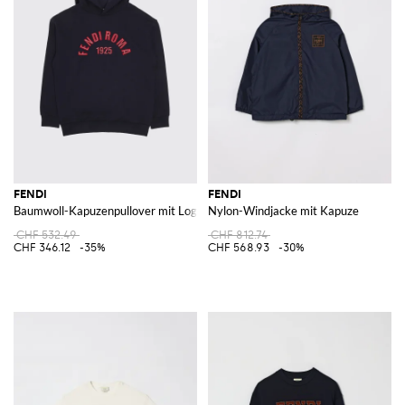
FENDI
FENDI
Baumwoll-Kapuzenpullover mit Logo
Nylon-Windjacke mit Kapuze
CHF 532.49
CHF 812.74
CHF 346.12
-35%
CHF 568.93
-30%