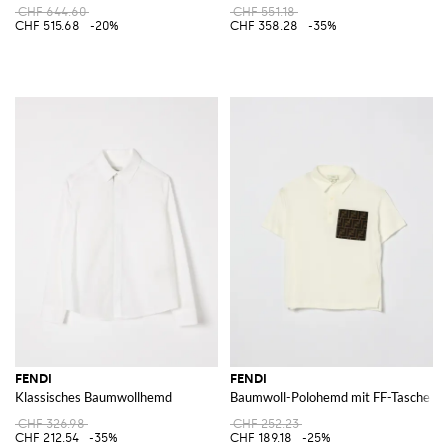
CHF 644.60
CHF 551.18
CHF 515.68
-20%
CHF 358.28
-35%
FENDI
FENDI
Klassisches Baumwollhemd
Baumwoll-Polohemd mit FF-Tasche
CHF 326.98
CHF 252.23
CHF 212.54
-35%
CHF 189.18
-25%