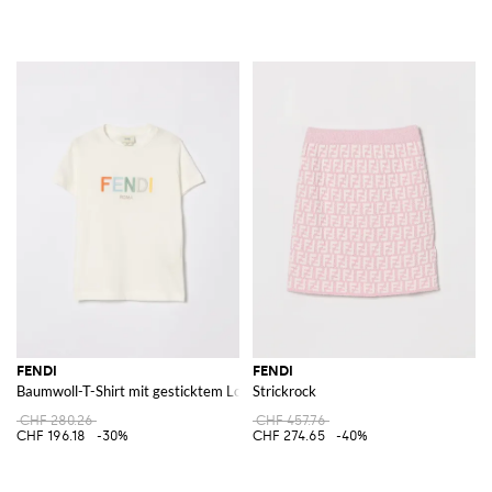
FENDI
FENDI
Baumwoll-T-Shirt mit gesticktem Logo
Strickrock
CHF 280.26
CHF 457.76
CHF 196.18
-30%
CHF 274.65
-40%