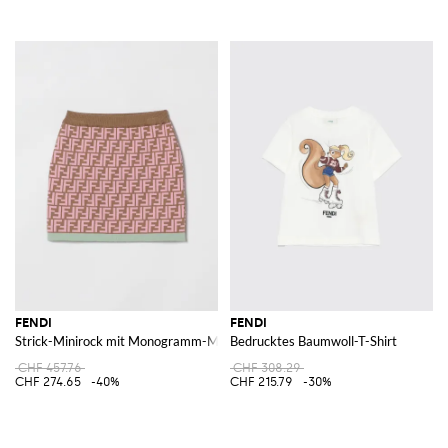
FENDI
FENDI
Strick-Minirock mit Monogramm-Motiv von
Bedrucktes Baumwoll-T-Shirt
CHF 457.76
CHF 308.29
CHF 274.65
-40%
CHF 215.79
-30%