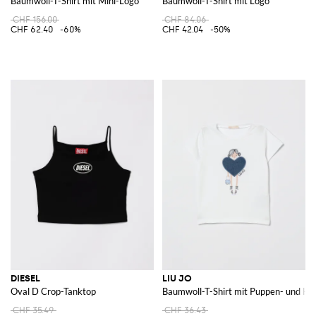
Baumwoll-T-Shirt mit Mini-Logo
Baumwoll-T-Shirt mit Logo
CHF 156.00
CHF 84.06
CHF 62.40
-60%
CHF 42.04
-50%
DIESEL
LIU JO
Oval D Crop-Tanktop
Baumwoll-T-Shirt mit Puppen- und Her
CHF 35.49
CHF 36.43