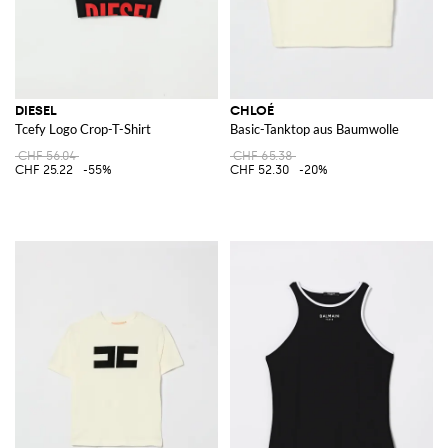
DIESEL
CHLOÉ
Tcefy Logo Crop-T-Shirt
Basic-Tanktop aus Baumwolle
CHF 56.04
CHF 65.38
CHF 25.22
-55%
CHF 52.30
-20%