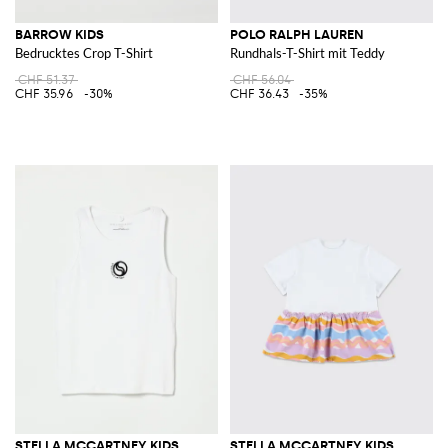
BARROW KIDS
POLO RALPH LAUREN
Bedrucktes Crop T-Shirt
Rundhals-T-Shirt mit Teddy
CHF 51.37
CHF 56.04
CHF 35.96
-30%
CHF 36.43
-35%
STELLA MCCARTNEY KIDS
STELLA MCCARTNEY KIDS