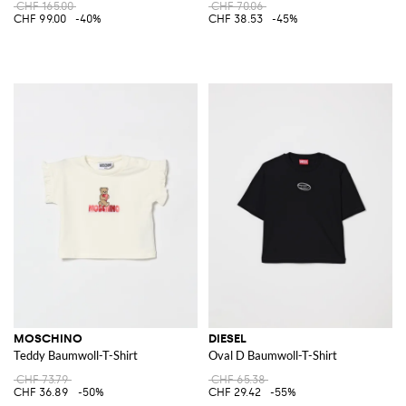
CHF 165.00
CHF 70.06
CHF 99.00
-40%
CHF 38.53
-45%
MOSCHINO
DIESEL
Teddy Baumwoll-T-Shirt
Oval D Baumwoll-T-Shirt
CHF 73.79
CHF 65.38
CHF 36.89
-50%
CHF 29.42
-55%