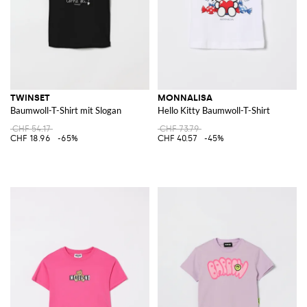
TWINSET
MONNALISA
Baumwoll-T-Shirt mit Slogan
Hello Kitty Baumwoll-T-Shirt
CHF 54.17
CHF 73.79
CHF 18.96
-65%
CHF 40.57
-45%