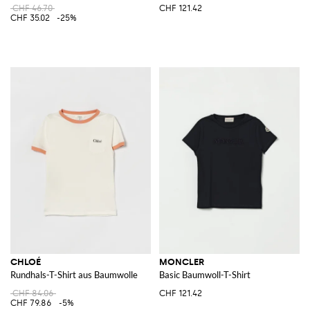
CHF 46.70
CHF 121.42
CHF 35.02
-25%
CHLOÉ
MONCLER
Rundhals-T-Shirt aus Baumwolle
Basic Baumwoll-T-Shirt
CHF 84.06
CHF 121.42
CHF 79.86
-5%