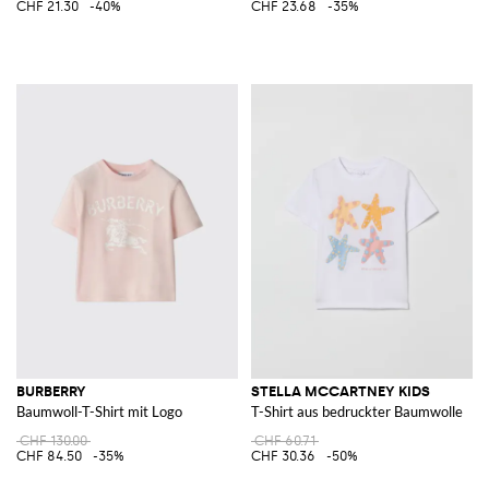
CHF 21.30
-40%
CHF 23.68
-35%
BURBERRY
STELLA MCCARTNEY KIDS
Baumwoll-T-Shirt mit Logo
T-Shirt aus bedruckter Baumwolle
CHF 130.00
CHF 60.71
CHF 84.50
-35%
CHF 30.36
-50%