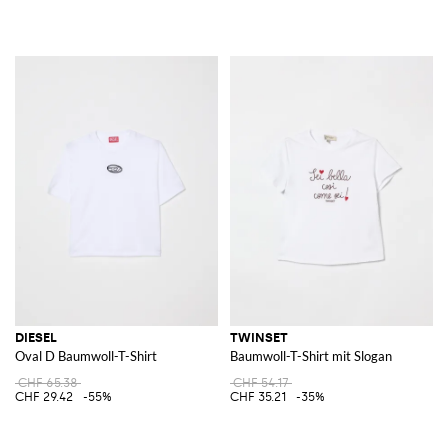
DIESEL
TWINSET
Oval D Baumwoll-T-Shirt
Baumwoll-T-Shirt mit Slogan
CHF 65.38
CHF 54.17
CHF 29.42
-55%
CHF 35.21
-35%