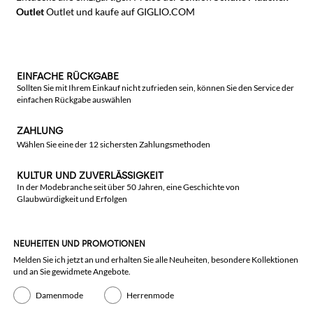
Outlet
Outlet und kaufe auf GIGLIO.COM
EINFACHE RÜCKGABE
Sollten Sie mit Ihrem Einkauf nicht zufrieden sein, können Sie den Service der
einfachen Rückgabe auswählen
ZAHLUNG
Wählen Sie eine der 12 sichersten Zahlungsmethoden
KULTUR UND ZUVERLÄSSIGKEIT
In der Modebranche seit über 50 Jahren, eine Geschichte von
Glaubwürdigkeit und Erfolgen
NEUHEITEN UND PROMOTIONEN
Melden Sie ich jetzt an und erhalten Sie alle Neuheiten, besondere Kollektionen
und an Sie gewidmete Angebote.
Damenmode
Herrenmode