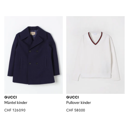
GUCCI
GUCCI
Mäntel kinder
Pullover kinder
CHF 1'260.90
CHF 580.00