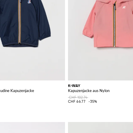
K-WAY
laudine Kapuzenjacke
Kapuzenjacke aus Nylon
CHF 102.74
%
CHF 66.77
-35%