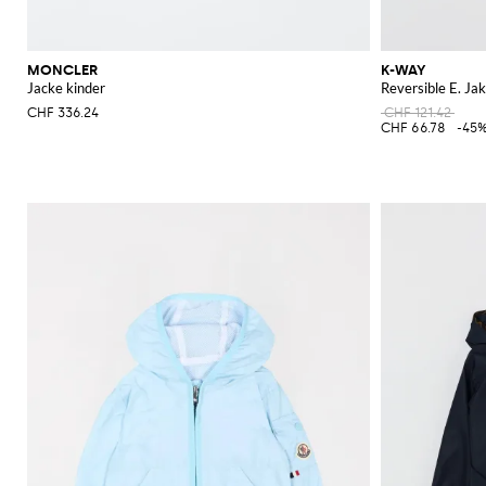
MONCLER
K-WAY
Jacke kinder
Reversible E. Ja
CHF 336.24
CHF 121.42
CHF 66.78
-45