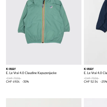
K-WAY
K-WAY
E. Le Vrai 4.0 Claudine Kapuzenjacke
E. Le Vrai 4.0 C
CHF 70.06
CHF 70.06
CHF 49.04
-30%
CHF 52.54
-25