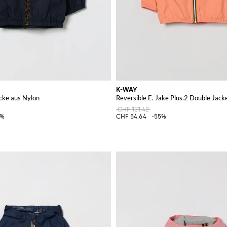
K-WAY
cke aus Nylon
Reversible E. Jake Plus.2 Double Jack
CHF 121.42
5%
CHF 54.64
-55%