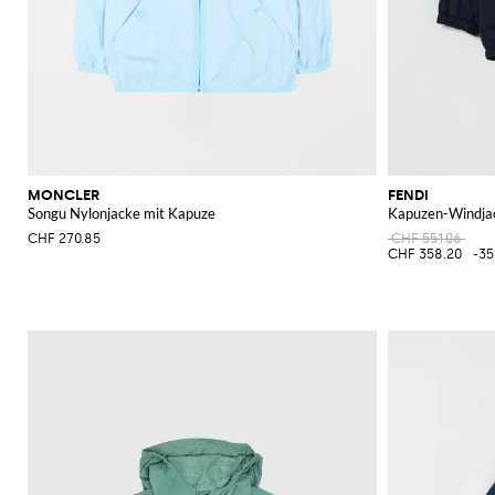
MONCLER
FENDI
Songu Nylonjacke mit Kapuze
Kapuzen-Windja
CHF 270.85
CHF 551.06
CHF 358.20
-3