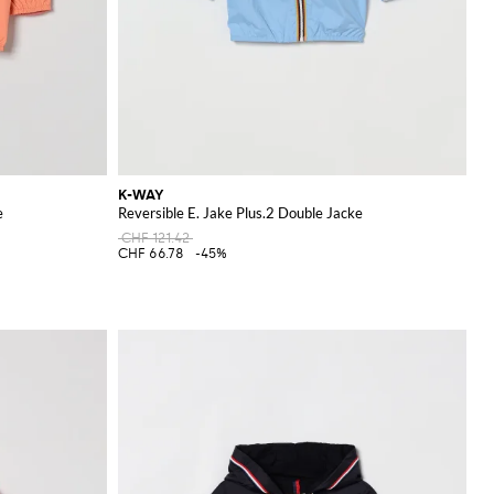
K-WAY
e
Reversible E. Jake Plus.2 Double Jacke
CHF 121.42
CHF 66.78
-45%