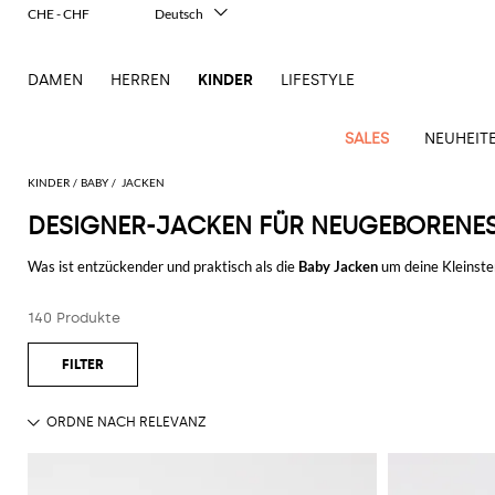
CHE - CHF
Deutsch
Italiano
English
DAMEN
HERREN
KINDER
LIFESTYLE
Français
Español
中文
SALES
NEUHEIT
日本語
한국어
KINDER
BABY
JACKEN
Русский
DESIGNER-JACKEN FÜR NEUGEBORENE
Alle
Alle
Alle
Alle
Ganzes
Ganzes
Tasche
Neu
Alle
Alle
Ganzes
anzeigen
anzeigen
anzeigen
anzeigen
Outlet
Outlet
Was ist entzückender und praktisch als die
Baby Jacken
um deine Kleinste
Latzchen
Für
anzeigen
anzeigen
Alle
Alle
Alle
Alle
Outlet
Mode Marken realisiert haben und kaufe das was dir am besten gefällt 
Blazers
Hosen
Strampler
Clutch
Kleid
Strampler
Schals
Armreifen
Kinder
anzeigen
anzeigen
anzeigen
anzeigen
Burberry
Balenciaga
Jacke
Stella
Moncler
Tasche
für
Hemden
Jacken
Pullover
T-
Jacke
140 Produkte
Gurtel
Diesel
Dolce &
Chiara
Balmain
McCartney
Marcelo
Il
Jungen
Fendi
Balmain
Pullover
MSGM
Decke
Shirt
Hosen
Jeans
Jacken
T-
Gabbana
Ferragni
Burlon
Gufo
Decke
Dsquared2
Burberry
Balmain
Socken
Moncler
Burberry
T-
Off-
Gürtel
Pullover
shirt
Jacken
Kleider
Junior
Elisabetta
Diesel
Moncler
Miss
Chiara
shirt
Stone
white
Socken
Gucci
Dolce &
T-
Hute
Jacke
Baby
Franchi
Blumarine
Jeans
Kombinationen
Ea7
Dsquared2
Ferragni
Island
MSGM
Baby
Gabbana
Jeans
Palm
Shirts
Overall
Il
Hüte für
Schuhe
Golden
Junior
Junior
Moncler
Jungenschuhe
Mädchenschuhe
Gucci
Dolce &
Angels
Off-
Strumphosen
Gufo
Dsquared2
Hose
Mantel
Mädchen
Pullover
Goose
Fendi
Gabbana
Dsquared2
white
Monnalisa
für Mädchen
Mäntel
Mantel
Junior
Il
Stella
Dolce &
Hut
Baby-
Lätzchen
Kenzo
Junior
Gufo
Gucci
Dsquared2
McCartney
Palm
Moschino
Tasche
Pullover
Pullover
Gabbana
Elisabetta
Overall
Junior
Schuhe
Mütze
Junior
Angels
Couture