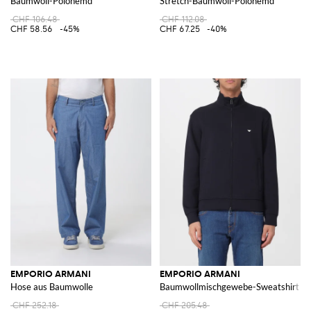
Baumwoll-Polohemd
Stretch-Baumwoll-Polohemd
CHF 106.48
CHF 112.08
CHF 58.56
-45%
CHF 67.25
-40%
EMPORIO ARMANI
EMPORIO ARMANI
Hose aus Baumwolle
Baumwollmischgewebe-Sweatshirt mit
CHF 252.18
CHF 205.48