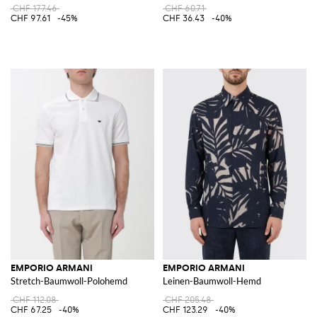
CHF 177.46
CHF 60.71
CHF 97.61
-45%
CHF 36.43
-40%
EMPORIO ARMANI
EMPORIO ARMANI
Stretch-Baumwoll-Polohemd
Leinen-Baumwoll-Hemd
CHF 112.08
CHF 205.48
CHF 67.25
-40%
CHF 123.29
-40%