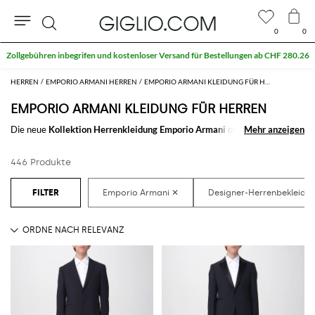
0
0
Suche
Extra 10 % auf den Outlet-Bereich
HERREN
EMPORIO ARMANI HERREN
EMPORIO ARMANI KLEIDUNG FÜR HERREN
EMPORIO ARMANI KLEIDUNG FÜR HERREN
Die neue
Kollektion Herrenkleidung Emporio Armani
online in unserem
Mehr anzeigen
Mehr anzeigen
Store zu entdecken: eine gewählte Selektion der
Herrenkleidung
Emporio Armani
für jeden Moment deines Lebens, vom Klassichen zum
446 Produkte
Informellen, zum Sportlichen. Du wirst immer das was du suchst finden.
Entdecke die
Herrenkleidung Emporio Armani online
auf GIGLIO.COM