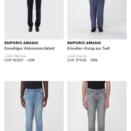
EMPORIO ARMANI
EMPORIO ARMANI
Einreihiges Viskosemischkleid
Einreiher-Anzug aus Twill
CHF 1'027.40
CHF 541.72
CHF 565.07
-45%
CHF 379.20
-30%