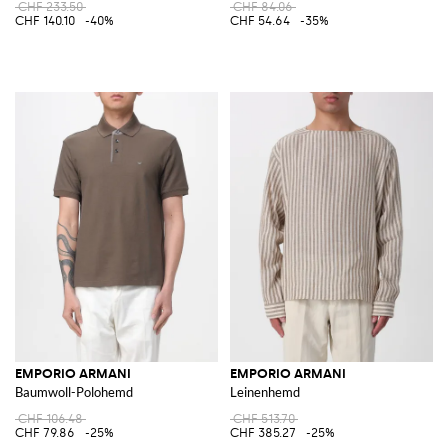
CHF 233.50
CHF 84.06
CHF 140.10
-40%
CHF 54.64
-35%
EMPORIO ARMANI
EMPORIO ARMANI
Baumwoll-Polohemd
Leinenhemd
CHF 106.48
CHF 513.70
CHF 79.86
-25%
CHF 385.27
-25%