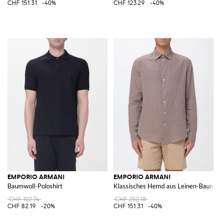
CHF 151.31
-40%
CHF 123.29
-40%
EMPORIO ARMANI
EMPORIO ARMANI
Baumwoll-Poloshirt
Klassisches Hemd aus Leinen-Baumw
CHF 102.74
CHF 252.18
CHF 82.19
-20%
CHF 151.31
-40%