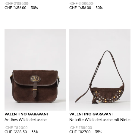
CHF 2'080.00
CHF 2'080.00
CHF 1'456.00
-30%
CHF 1'456.00
-30%
VALENTINO GARAVANI
VALENTINO GARAVANI
Antibes Wildledertasche
Nellcôte Wildledertasche mit Nieten
CHF 1'890.00
CHF 1'580.00
CHF 1'228.50
-35%
CHF 1'027.00
-35%