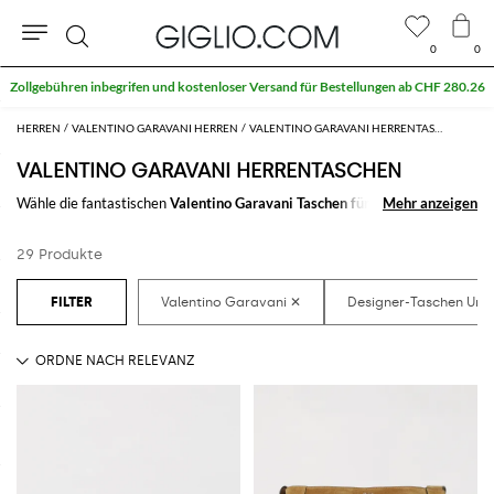
0
0
Suche
Zollgebühren inbegrifen und kostenloser Versand für Bestellungen ab CHF 280.26
HERREN
VALENTINO GARAVANI HERREN
VALENTINO GARAVANI HERRENTASCHEN
VALENTINO GARAVANI HERRENTASCHEN
Wähle die fantastischen
Valentino Garavani Taschen für Herren
Mehr anzeigen
Mehr anzeigen
um mit
dir immer das Nötige mitzunehemen, zur Arbeit und während der
Freizeit. Mit wenigen Klicks kommst du ohne Anstrengungen zur
29 Produkte
Herrentasche von Valentino Garavani
die du am liebsten magst.
Entdecke die letzen Kollektionen der
Herrentaschen Valentino Garavani
online auf GIGLIO.COM