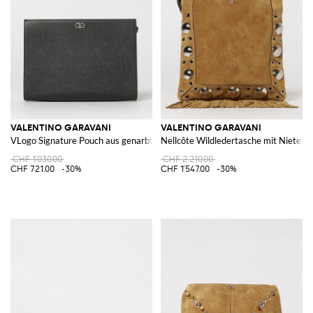
VALENTINO GARAVANI
VALENTINO GARAVANI
VLogo Signature Pouch aus genarbtem Leder
Nellcôte Wildledertasche mit Nieten 
CHF 1'030.00
CHF 2'210.00
CHF 721.00
-30%
CHF 1'547.00
-30%