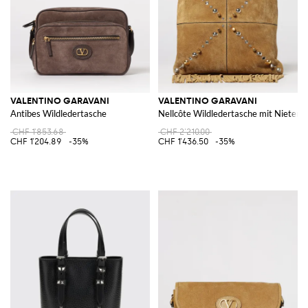
VALENTINO GARAVANI
VALENTINO GARAVANI
Antibes Wildledertasche
Nellcôte Wildledertasche mit Nieten 
CHF 1'853.68
CHF 2'210.00
CHF 1'204.89
-35%
CHF 1'436.50
-35%