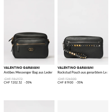
VALENTINO GARAVANI
VALENTINO GARAVANI
Antibes Messenger Bag aus Leder
Rockstud Pouch aus genarbtem Leder 
CHF 1'849.72
CHF 1'260.00
CHF 1'202.32
-35%
CHF 819.00
-35%