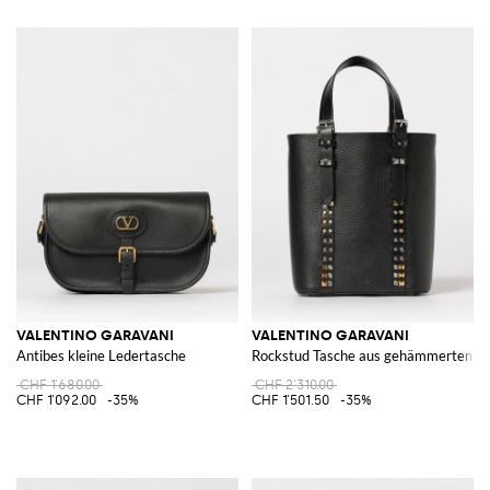
VALENTINO GARAVANI
VALENTINO GARAVANI
Antibes kleine Ledertasche
Rockstud Tasche aus gehämmertem L
CHF 1'680.00
CHF 2'310.00
CHF 1'092.00
-35%
CHF 1'501.50
-35%