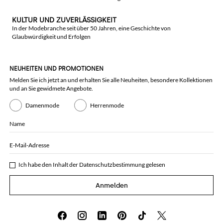
KULTUR UND ZUVERLÄSSIGKEIT
In der Modebranche seit über 50 Jahren, eine Geschichte von
Glaubwürdigkeit und Erfolgen
NEUHEITEN UND PROMOTIONEN
Melden Sie ich jetzt an und erhalten Sie alle Neuheiten, besondere Kollektionen
und an Sie gewidmete Angebote.
Damenmode
Herrenmode
Name
E-Mail-Adresse
Ich habe den Inhalt der
Datenschutzbestimmung
gelesen
Anmelden