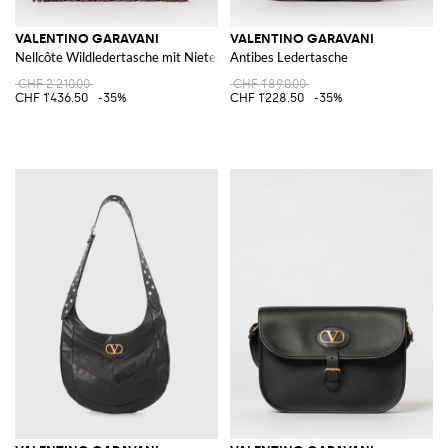
VALENTINO GARAVANI
VALENTINO GARAVANI
Nellcôte Wildledertasche mit Nieten und Fransen
Antibes Ledertasche
CHF 2'210.00
CHF 1'890.00
CHF 1'436.50
-35%
CHF 1'228.50
-35%