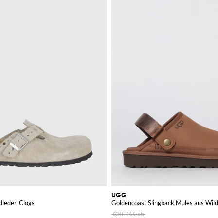
UGG
dleder-Clogs
Goldencoast Slingback Mules aus Wild
CHF 144.55