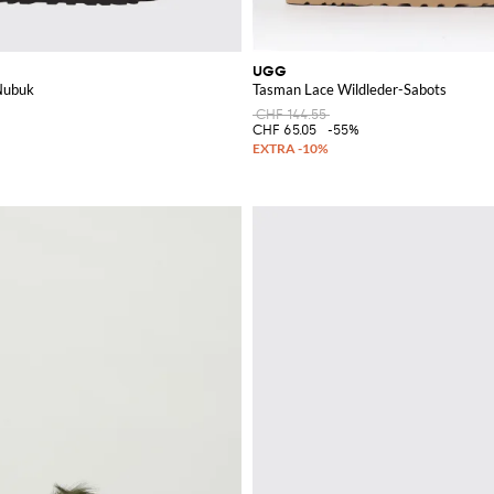
UGG
Nubuk
Tasman Lace Wildleder-Sabots
CHF 144.55
CHF 65.05
-55%