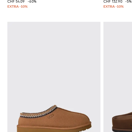
CHF 54.09
-60%
CHF 132.90
-5%