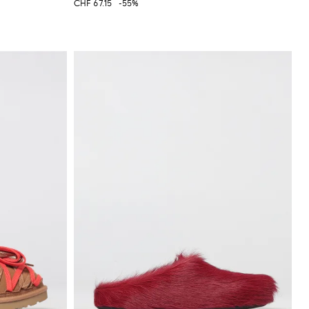
CHF 67.15
-55%