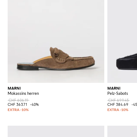
MARNI
MARNI
Mokassins herren
Pelz-Sabots
CHF 606.19
CHF 699.45
CHF 363.71
-40%
CHF 384.69
-4