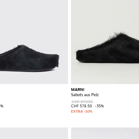
MARNI
Sabots aus Pelz
CHF 890.00
5%
CHF 578.50
-35%