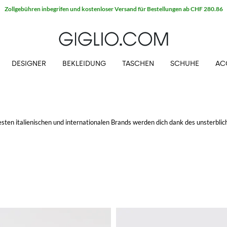
Zollgebühren inbegrifen und kostenloser Versand für Bestellungen ab CHF 280.86
DESIGNER
BEKLEIDUNG
TASCHEN
SCHUHE
AC
besten italienischen und internationalen Brands werden dich dank des unsterblic
on den Mokassins zu den Sneakers, von den Chukka Boots zu den Oxfords, das 
tten online
und erwerbe mit kosentlosem Versand auf GIGLIO.COM