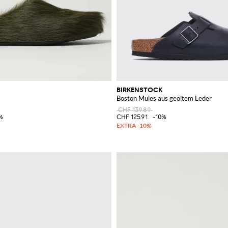
BIRKENSTOCK
Boston Mules aus geöltem Leder
CHF 139.89
%
CHF 125.91
-10%