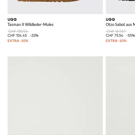
UGG
UGG
Tasman II Wildleder-Mules
Otzo Sabot aus 
CHF 130.56
CHF 167.87
CHF 104.45
-20%
CHF 75.54
-55%