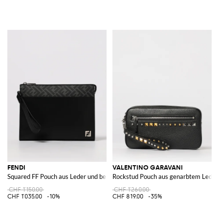
FENDI
VALENTINO GARAVANI
Squared FF Pouch aus Leder und beschichteter Baumwolle
Rockstud Pouch aus genarbtem Leder 
CHF 1'150.00
CHF 1'260.00
CHF 1'035.00
-10%
CHF 819.00
-35%