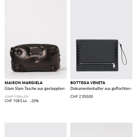
MAISON MARGIELA
BOTTEGA VENETA
Glam Slam Tasche aus gestepptem Nappa
Dokumentenhalter aus geflochtenem 
CHF 1'354.29
CHF 2'050.00
CHF 1'083.44
-20%