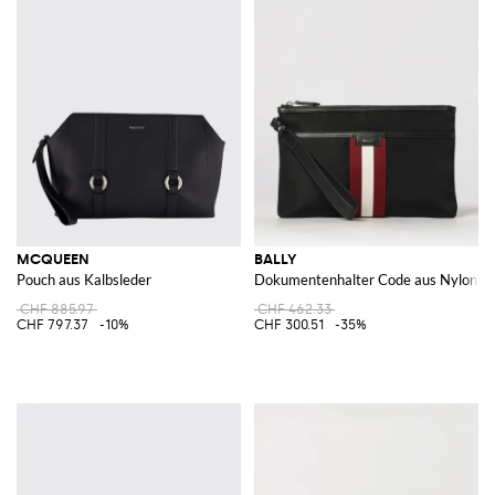
MCQUEEN
BALLY
Pouch aus Kalbsleder
Dokumentenhalter Code aus Nylon mit
CHF 885.97
CHF 462.33
CHF 797.37
-10%
CHF 300.51
-35%