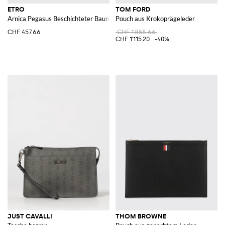
ETRO
TOM FORD
Arnica Pegasus Beschichteter Baumwoll-Kulturbeutel mit Paisley-Print
Pouch aus Krokoprägeleder
CHF 457.66
CHF 1'858.66
CHF 1'115.20
-40%
JUST CAVALLI
THOM BROWNE