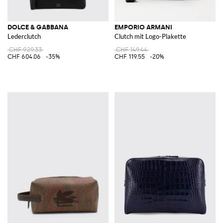
DOLCE & GABBANA
EMPORIO ARMANI
Lederclutch
Clutch mit Logo-Plakette
CHF 929.33
CHF 149.44
CHF 604.06
-35%
CHF 119.55
-20%