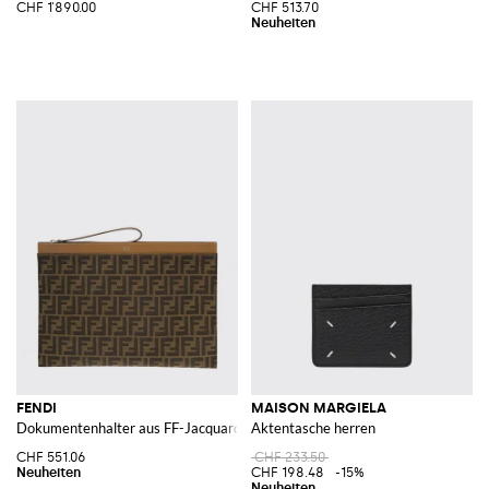
CHF 1'890.00
CHF 513.70
FENDI
MAISON MARGIELA
Dokumentenhalter aus FF-Jacquard-Gewebe mit Kalbslederdetails
Aktentasche herren
CHF 551.06
CHF 233.50
CHF 198.48
-15%