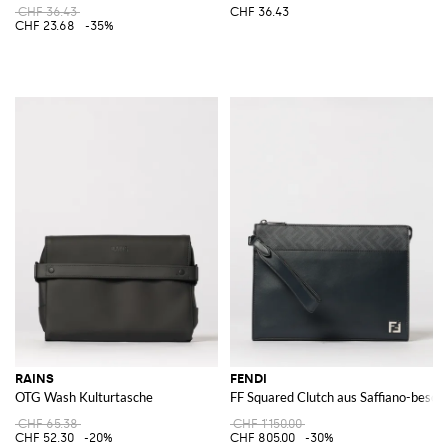
CHF 36.43
CHF 36.43
CHF 23.68
-35%
RAINS
FENDI
OTG Wash Kulturtasche
FF Squared Clutch aus Saffiano-besc
CHF 65.38
CHF 1'150.00
CHF 52.30
-20%
CHF 805.00
-30%