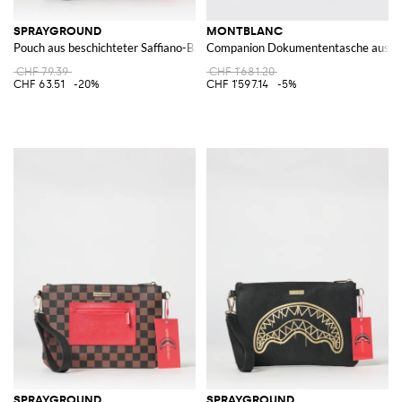
SPRAYGROUND
MONTBLANC
Pouch aus beschichteter Saffiano-Baumwolle mit Karomuster und Logo
Companion Dokumententasche aus ge
CHF 79.39
CHF 1'681.20
CHF 63.51
-20%
CHF 1'597.14
-5%
SPRAYGROUND
SPRAYGROUND