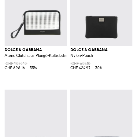
DOLCE & GABBANA
DOLCE & GABBANA
Atene Clutch aus Plongé-Kalbsleder
Nylon-Pouch
CHF 1'074.10
CHF 607.10
CHF 698.16
-35%
CHF 424.97
-30%