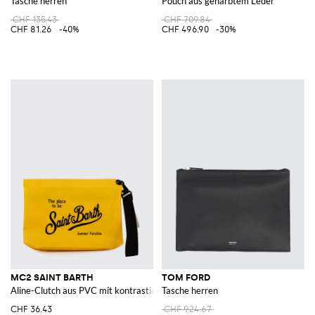
Tasche herren
Pouch aus genarbtem Leder
CHF 135.43
CHF 709.84
CHF 81.26
-40%
CHF 496.90
-30%
MC2 SAINT BARTH
TOM FORD
Aline-Clutch aus PVC mit kontrastierendem Logo und abnehmbarem Griff
Tasche herren
CHF 36.43
CHF 924.67