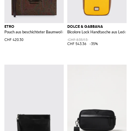
ETRO
DOLCE & GABBANA
Pouch aus beschichteter Baumwolle mit Paisley-Print und Leder
Bicolore Lock Handtasche aus Leder 
CHF 420.30
CHF 835.93
CHF 543.36
-35%