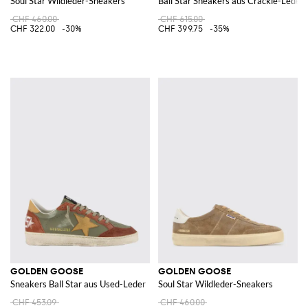
Soul Star Wildleder-Sneakers
Ball Star Sneakers aus Cracklé-Leder
CHF 460.00
CHF 615.00
CHF 322.00
-30%
CHF 399.75
-35%
GOLDEN GOOSE
GOLDEN GOOSE
Sneakers Ball Star aus Used-Leder
Soul Star Wildleder-Sneakers
CHF 453.09
CHF 460.00