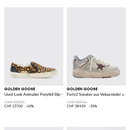
GOLDEN GOOSE
GOLDEN GOOSE
Used-Look Animalier Ponyfell Slip-On Sneakers
Forty2 Sneaker aus Veloursleder und 
CHF 395.00
CHF 555.84
CHF 237.00
-40%
CHF 389.09
-30%