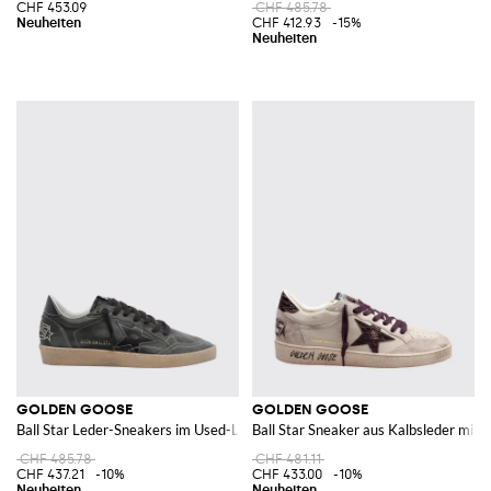
CHF 453.09
CHF 485.78
CHF 412.93
-15%
GOLDEN GOOSE
GOLDEN GOOSE
Ball Star Leder-Sneakers im Used-Look mit kontrastierendem Stern
Ball Star Sneaker aus Kalbsleder mit 
CHF 485.78
CHF 481.11
CHF 437.21
-10%
CHF 433.00
-10%