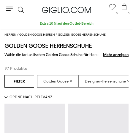
0
0
Suche
Extra 10 % auf den Outlet-Bereich
HERREN
GOLDEN GOOSE HERREN
GOLDEN GOOSE HERRENSCHUHE
GOLDEN GOOSE HERRENSCHUHE
Wähle die fantastischen
Golden Goose Schuhe für Herren
um dein Outfit
Mehr anzeigen
Mehr anzeigen
zu vervollständigen. Mit den prachtvollen Modellen der
Schuhe für
Herren von Golden Goose
, ganz einfach online zu erwerben, wird es ein
97 Produkte
Spielchen sein dein Stil zu finden.
Entdecke die letzten Kollektionen der
Herrenschuhe Golden Goose
auf
GIGLIO.COM