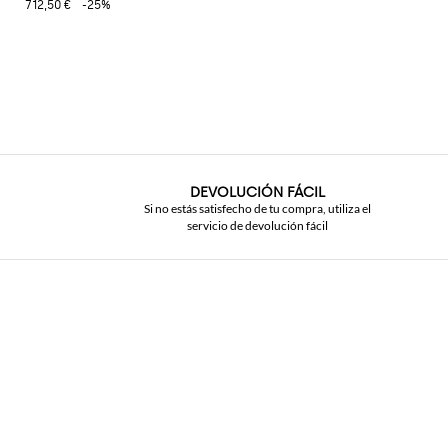
712,50 €
-25%
DEVOLUCIÓN FÁCIL
Si no estás satisfecho de tu compra, utiliza el
servicio de devolución fácil