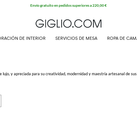
Envío gratuito en pedidos superiores a 220,00 €
RACIÓN DE INTERIOR
SERVICIOS DE MESA
ROPA DE CAM
 lujo, y apreciada para su creatividad, modernidad y maestría artesanal de sus
os accesorios que tiene un portfolio de potentes marcas deportivas, de lujo y d