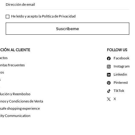
Dirección de email
He leído y acepto la
Política de Privacidad
Suscríbeme
CIÓN AL CLIENTE
FOLLOW US
actos
Facebook
ntas frecuentes
Instagram
dos
Linkedin
s
Pinterest
o
TikTok
lución y Reembolso
X
nos y Condiciones de Venta
 safe shopping experience
rity Communication