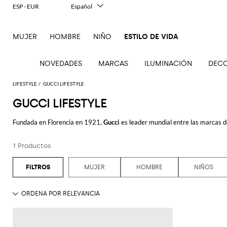
ESP - EUR
Español
Italiano
English
MUJER
HOMBRE
NIÑO
ESTILO DE VIDA
Français
Deutsch
中文
NOVEDADES
MARCAS
ILUMINACIÓN
DECO
日本語
한국어
LIFESTYLE
GUCCI LIFESTYLE
Русский
GUCCI LIFESTYLE
Fundada en Florencia en 1921,
Gucci
es leader mundial entre las marcas de
Ve
Ve
Ve
Ve
Ve
Ve
Ve
forma parte del Kering Group, leader mundial en el sector de la ropa y de l
todo
todo
todo
todo
todo
todo
todo
1 Productos
Ver todo
GUCCI
Lámparas
Accesorios
Accesorios
Colchas
Albornoces
Accesorios
Accesorios
Cojines
Cristalerías
de mesa
de
de cocina
y
tecnológicos
para
Toallas
Inciensos
Mantelerías
escritorio
mantas
mascotas
MUJER
HOMBRE
NIÑOS
Bandejas
de
y
Té y
Accesorios
Ropa de
baño y
Deportes
difusores
Botellas
café
decorativos
descanso
de
y jarras
Juegos
Candelabros
Vajillas
playa
Velas y
Libros
Jarrones
fragancias
Accesorios
de belleza