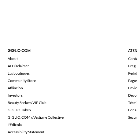
GIGLIO.COM
ATEN
About
Cont
AI Disclaimer
Pregu
Las boutiques
Pedi
Community Store
Pago
Afiliación
Envi
Investors
Devo
Beauty Seekers VIP Club
Térmi
GIGLIO Token
For a
GIGLIO.COM x Vestiaire Collective
Secu
L'Edicola
Accessibility Statement