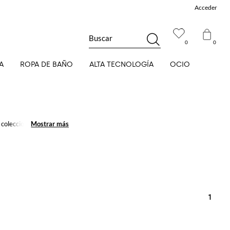
Acceder
Buscar
0
0
A
ROPA DE BAÑO
ALTA TECNOLOGÍA
OCIO
 colecciones. Gucci
Mostrar más
Mostrar más
e moda.
1