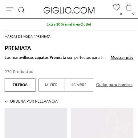
0
0
Buscar
Extra 10 % en el área Outlet
MARCAS DE MODA
PREMIATA
PREMIATA
Los maravillosos
zapatos Premiata
son perfectos para tus outfits
Mostrar más
Mostrar más
casuales y más elegantes. La
colección Premiata
zapatos
está
compuesta por muchisimos modelos deportivos y refinados para el día y
270 Productos
la noche: sneakers, slipons, mocasines para que escoja el modelo perfecto
en cada ocasión.
Outlet para hombre
MUJER
HOMBRE
Descubre los
zapatos Premiata
online en Giglio.com y disfuta del envío
gratuito.