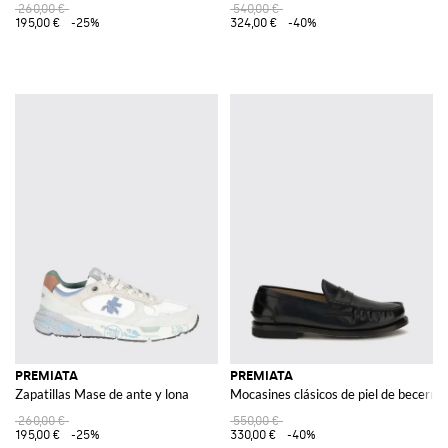
260,00 €
540,00 €
195,00 €
-25%
324,00 €
-40%
PREMIATA
PREMIATA
Zapatillas Mase de ante y lona
Mocasines clásicos de piel de becerro 
260,00 €
550,00 €
195,00 €
-25%
330,00 €
-40%