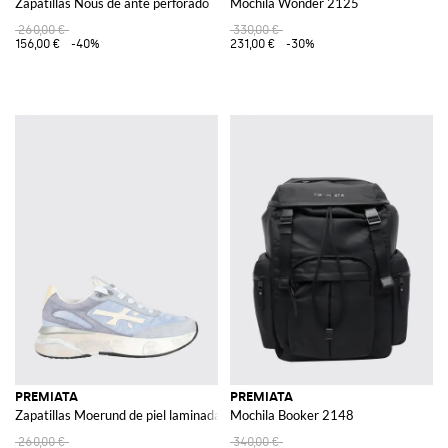
Zapatillas Nous de ante perforado
Mochila Wonder 2125
260,00 €
330,00 €
156,00 €
-40%
231,00 €
-30%
PREMIATA
PREMIATA
Zapatillas Moerund de piel laminada y malla
Mochila Booker 2148
260,00 €
340,00 €