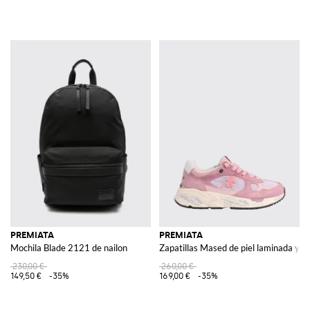
PREMIATA
PREMIATA
Mochila Blade 2121 de nailon
Zapatillas Mased de piel laminada y na
230,00 €
260,00 €
149,50 €
-35%
169,00 €
-35%