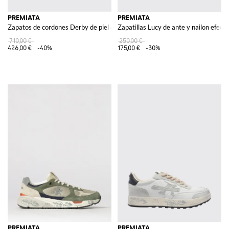
PREMIATA
PREMIATA
Zapatos de cordones Derby de piel de becerro lisa con suela de goma
Zapatillas Lucy de ante y nailon efect
710,00 €
250,00 €
426,00 €
-40%
175,00 €
-30%
PREMIATA
PREMIATA