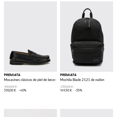
PREMIATA
PREMIATA
Mocasines clásicos de piel de becerro con antifaz y suela de cuero
Mochila Blade 2121 de nailon
550,00 €
230,00 €
330,00 €
-40%
149,50 €
-35%