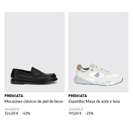
PREMIATA
PREMIATA
Mocasines clásicos de piel de becerro con antifaz y suela de cuero
Zapatillas Mase de ante y lona
540,00 €
260,00 €
324,00 €
-40%
195,00 €
-25%