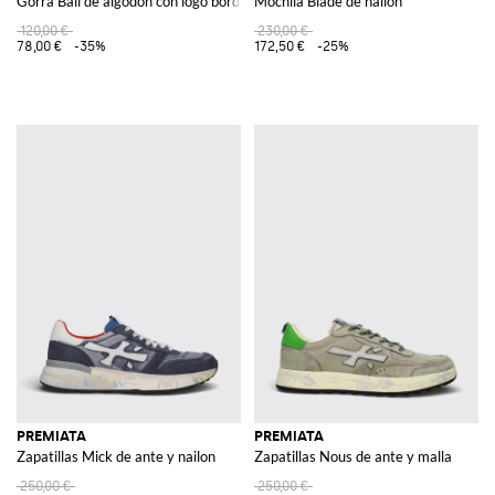
Gorra Ball de algodón con logo bordado
Mochila Blade de nailon
120,00 €
230,00 €
78,00 €
-35%
172,50 €
-25%
PREMIATA
PREMIATA
Zapatillas Mick de ante y nailon
Zapatillas Nous de ante y malla
250,00 €
250,00 €