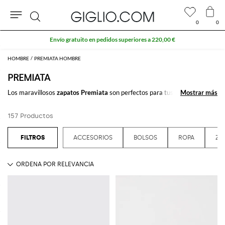
0
0
Buscar
Extra 10 % en el área Outlet
HOMBRE
PREMIATA HOMBRE
PREMIATA
Los maravillosos
zapatos Premiata
son perfectos para tus outfits
Mostrar más
Mostrar más
casuales y más elegantes. La
colección Premiata
zapatos
está
compuesta por muchisimos modelos deportivos y refinados para el día y
157 Productos
la noche: sneakers, slipons, mocasines para que escoja el modelo perfecto
en cada ocasión.
ACCESORIOS
BOLSOS
ROPA
ZA
Descubre los
zapatos Premiata
online en Giglio.com y disfuta del envío
gratuito.
Ver todo
PREMIATA