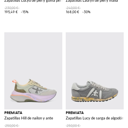
Zapatillas Lucyd de piel y goma perforada
Zapatillas Lauryn de piel y malla
230,00 €
240,00 €
195,49 €
-15%
168,00 €
-30%
PREMIATA
PREMIATA
Zapatillas Hill de nailon y ante
Zapatillas Lucy de sarga de algodón y 
250,00 €
250,00 €