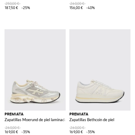
250,00 €
260,00 €
187,50 €
-25%
156,00 €
-40%
PREMIATA
PREMIATA
Zapatillas Moerund de piel laminada y malla
Zapatillas Bethcoin de piel
260,00 €
260,00 €
169,00 €
-35%
169,00 €
-35%