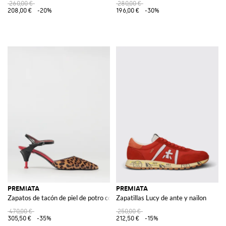
260,00 €
280,00 €
208,00 €
-20%
196,00 €
-30%
PREMIATA
PREMIATA
Zapatos de tacón de piel de potro con estampado animal y cuero
Zapatillas Lucy de ante y nailon
470,00 €
250,00 €
305,50 €
-35%
212,50 €
-15%