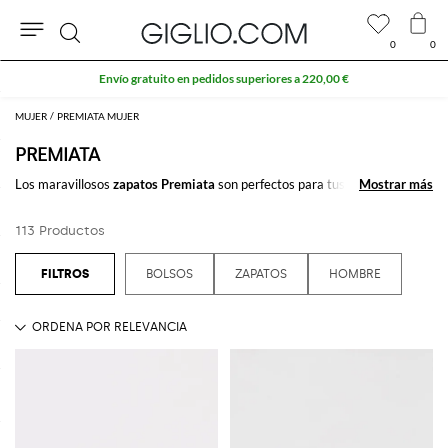
0
0
Buscar
Extra 10 % en el área Outlet
MUJER
PREMIATA MUJER
PREMIATA
Los maravillosos
zapatos Premiata
son perfectos para tus outfits
Mostrar más
Mostrar más
casuales y más elegantes. La
colección Premiata
zapatos
está
compuesta por muchisimos modelos deportivos y refinados para el día y
113 Productos
la noche: sneakers, slipons, mocasines para que escoja el modelo perfecto
en cada ocasión.
BOLSOS
ZAPATOS
HOMBRE
Descubre los
zapatos Premiata
online en Giglio.com y disfuta del envío
gratuito.
Ver todo
PREMIATA