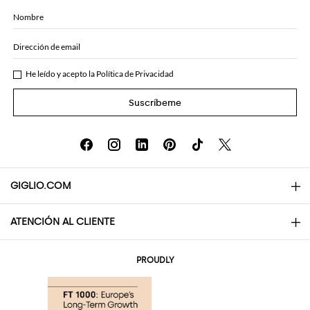
Nombre
Dirección de email
He leído y acepto la
Política de Privacidad
Suscríbeme
GIGLIO.COM
ATENCIÓN AL CLIENTE
About
Contactos
AI Disclaimer
PROUDLY
Preguntas frecuentes
Pedidos
Las boutiques
Pagos