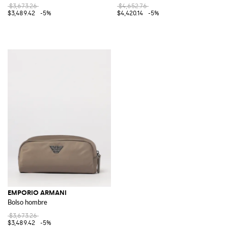
$3,673.26
$4,652.76
$3,489.42
-5%
$4,420.14
-5%
EMPORIO ARMANI
Bolso hombre
$3,673.26
$3,489.42
-5%