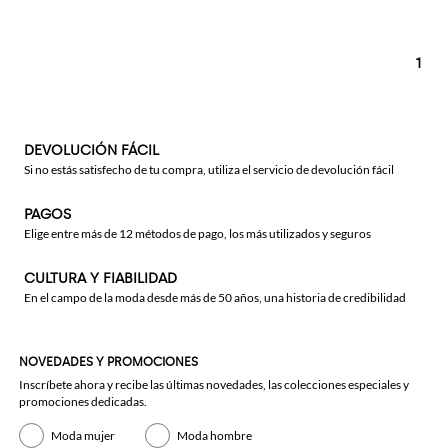
1
DEVOLUCIÓN FÁCIL
Si no estás satisfecho de tu compra, utiliza el servicio de devolución fácil
PAGOS
Elige entre más de 12 métodos de pago, los más utilizados y seguros
CULTURA Y FIABILIDAD
En el campo de la moda desde más de 50 años, una historia de credibilidad
NOVEDADES Y PROMOCIONES
Inscríbete ahora y recibe las últimas novedades, las colecciones especiales y
promociones dedicadas.
Moda mujer
Moda hombre