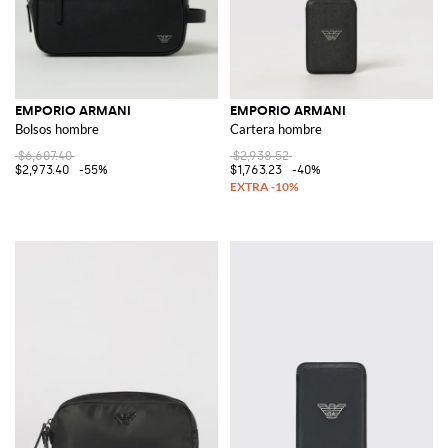
EMPORIO ARMANI
EMPORIO ARMANI
Bolsos hombre
Cartera hombre
$6,607.40
$2,938.52
$2,973.40
-55%
$1,763.23
-40%