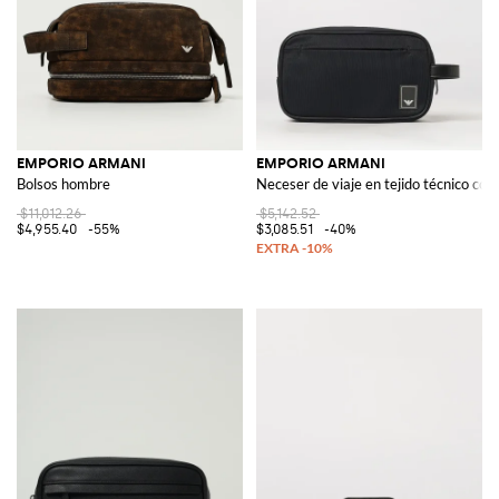
EMPORIO ARMANI
EMPORIO ARMANI
Bolsos hombre
Neceser de viaje en tejido técnico con
$11,012.26
$5,142.52
$4,955.40
-55%
$3,085.51
-40%