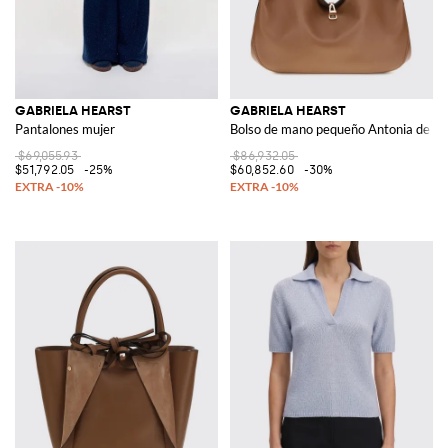
GABRIELA HEARST
GABRIELA HEARST
Pantalones mujer
Bolso de mano pequeño Antonia de en 
$69,055.93
$86,932.05
$51,792.05
-25%
$60,852.60
-30%