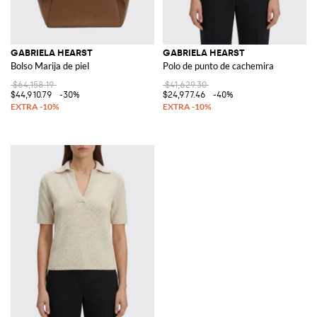
GABRIELA HEARST
GABRIELA HEARST
Bolso Marija de piel
Polo de punto de cachemira
$64,158.19
$41,629.30
$44,910.79
-30%
$24,977.46
-40%