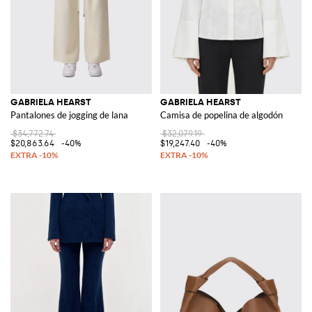
GABRIELA HEARST
GABRIELA HEARST
Pantalones de jogging de lana
Camisa de popelina de algodón
$34,772.74
$32,079.19
$20,863.64
-40%
$19,247.40
-40%