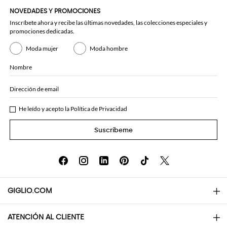
NOVEDADES Y PROMOCIONES
Inscríbete ahora y recibe las últimas novedades, las colecciones especiales y
promociones dedicadas.
Moda mujer
Moda hombre
Nombre
Dirección de email
He leído y acepto la
Política de Privacidad
Suscríbeme
GIGLIO.COM
ATENCIÓN AL CLIENTE
About