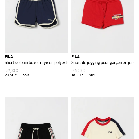
goûts et les exigences de tous les hommes et les femmes qui veulent
acheter un vêtement ou un accessoire Fila.
Découvrez notre ample gamme d'articles Fila pour homme et pour
femme en ligne sur Giglio.com et profitez de la livraison gratuite.
Voir tout
FILA
FILA
FILA
Short de bain boxer rayé en polyester pour garçon avec logo lettrage
Short de jogging pour garçon en jerse
32,00 €
26,00 €
20,80 €
-35%
18,20 €
-30%