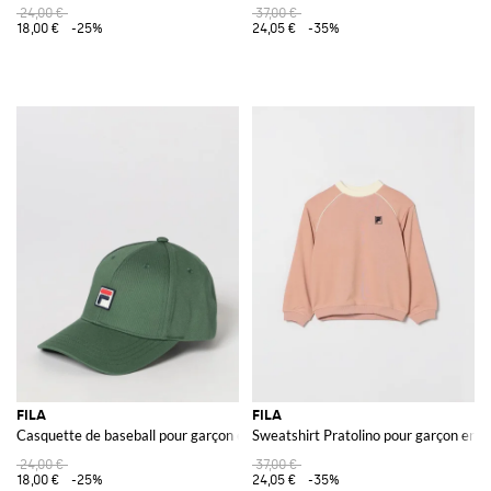
24,00 €
37,00 €
18,00 €
-25%
24,05 €
-35%
FILA
FILA
Casquette de baseball pour garçon en twill de coton avec logo brodé
Sweatshirt Pratolino pour garçon en co
24,00 €
37,00 €
18,00 €
-25%
24,05 €
-35%