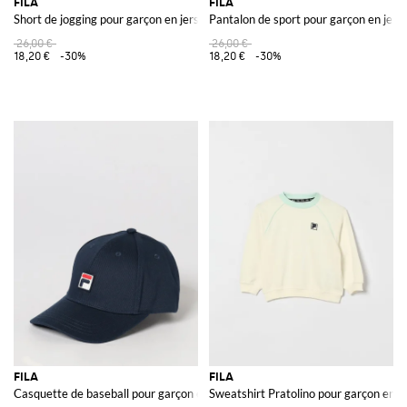
FILA
FILA
Short de jogging pour garçon en jersey avec cordon de serrage et logo
Pantalon de sport pour garçon en jers
26,00 €
26,00 €
18,20 €
-30%
18,20 €
-30%
FILA
FILA
Casquette de baseball pour garçon en twill de coton avec logo brodé
Sweatshirt Pratolino pour garçon en co