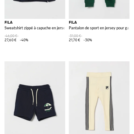
FILA
FILA
Sweatshirt zippé à capuche en jersey pour garçon avec logo contrastant
Pantalon de sport en jersey pour garço
46,00 €
31,00 €
27,60 €
-40%
21,70 €
-30%