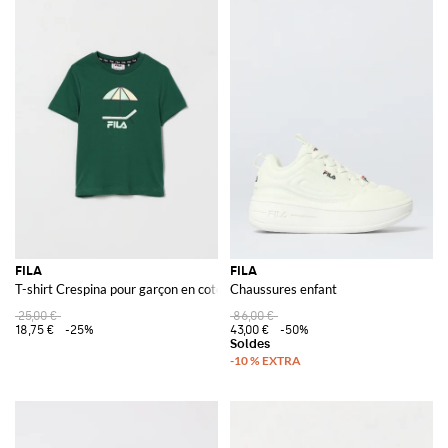
FILA
FILA
T-shirt Crespina pour garçon en coton avec imprimé graphique et logo
Chaussures enfant
25,00 €
86,00 €
18,75 €
-25%
43,00 €
-50%