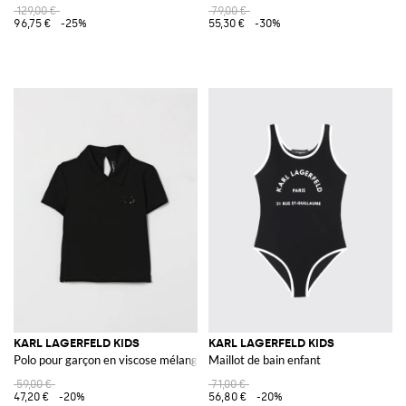
129,00 €
79,00 €
96,75 €
-25%
55,30 €
-30%
KARL LAGERFELD KIDS
KARL LAGERFELD KIDS
Polo pour garçon en viscose mélangée avec logo en sequins
Maillot de bain enfant
59,00 €
71,00 €
47,20 €
-20%
56,80 €
-20%