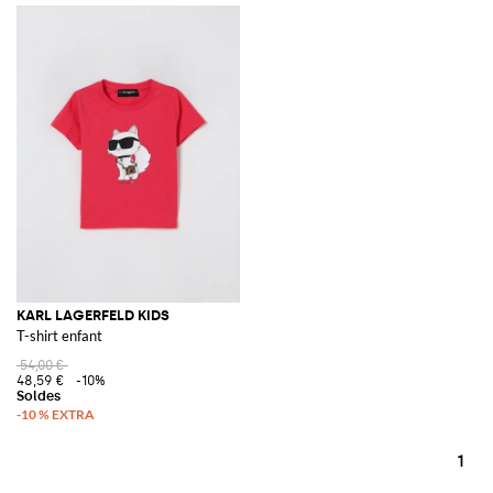
KARL LAGERFELD KIDS
T-shirt enfant
54,00 €
48,59 €
-10%
1