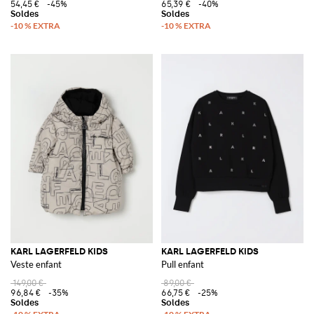
54,45 €
-45%
65,39 €
-40%
KARL LAGERFELD KIDS
KARL LAGERFELD KIDS
Veste enfant
Pull enfant
149,00 €
89,00 €
96,84 €
-35%
66,75 €
-25%