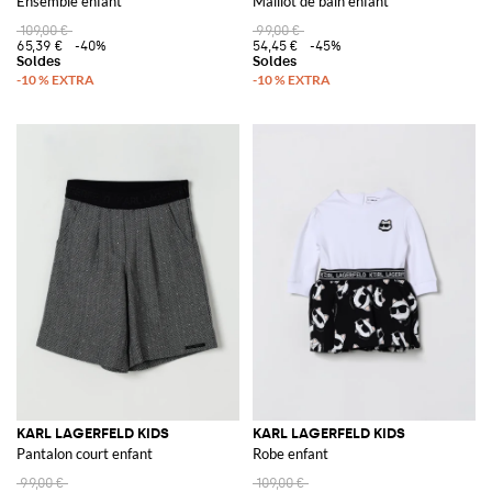
Ensemble enfant
Maillot de bain enfant
109,00 €
99,00 €
65,39 €
-40%
54,45 €
-45%
KARL LAGERFELD KIDS
KARL LAGERFELD KIDS
Pantalon court enfant
Robe enfant
99,00 €
109,00 €