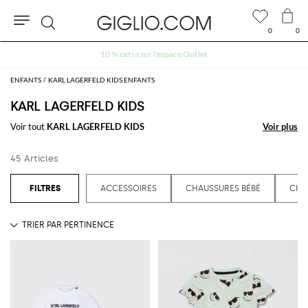
0
0
Rechercher
10 % extra sur l'espace Outlet
ENFANTS
KARL LAGERFELD KIDS ENFANTS
KARL LAGERFELD KIDS
Voir tout
KARL LAGERFELD KIDS
Voir plus
Voir plus
45 Articles
ACCESSOIRES
CHAUSSURES BÉBÉ
CHA