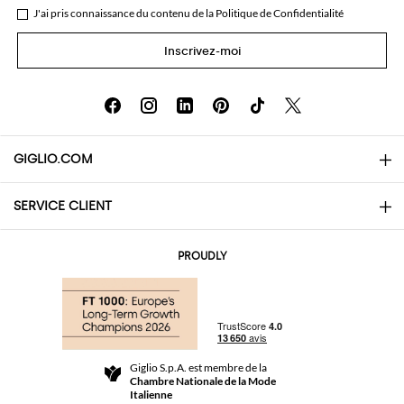
J'ai pris connaissance du contenu de la
Politique de Confidentialité
Inscrivez-moi
GIGLIO.COM
SERVICE CLIENT
About
Contacts
AI Disclaimer
PROUDLY
Questions Fréquentes
Achats
Les boutiques
Paiements
Livraisons
Community Store
Retours et Remboursements
Giglio S.p.A. est membre de la
Termes et conditions générales de vente
Chambre Nationale de la Mode
For a safe shopping experience
Affiliation
Italienne