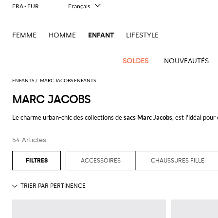
FRA - EUR
Français
Italiano
English
FEMME
HOMME
ENFANT
LIFESTYLE
Deutsch
Español
中文
SOLDES
NOUVEAUTÉS
日本語
한국어
ENFANTS
MARC JACOBS ENFANTS
Русский
MARC JACOBS
Tout
Tout
Tout
Sac
Nouvel
l'outlet
l'outlet
l'outlet
Le charme urban-chic des collections de
sacs Marc Jacobs
, est l'idéal pou
Bavoir
Arrivage
Voir
Voir
Voir
Voir
Voir
Voir
Voir
Voir
Chaussures
Voir
Voir
les meilleures Maisons de mode, comme Louis Vuitton, s'exprime à travers u
Vestes
Robes
Barboteuses
Serre
Enfant
tout
tout
tout
tout
tout
tout
tout
tout
Garçon
tout
tout
choix stylistiques, rendent chaque sac irrésistible et intemporel. Des créa
Pulls
T-
Vestes
Tete
54 Articles
Balenciaga
Balenciaga
Blazers
Burberry
Robes
Burberry
Robe
Chiara
Chaussures
Bavoir
Balmain
Moncler
Moncler
Moncler
Il
Foulard
ensorcelante: les sacs à dos en nylon sont l'accessoire parfait à associer à
Shirt
T-
T-
Ceinture
Ferragni
Fille
Gufo
les vacances, alors que les très élégantes pochettes clutch et les sacs port
Balmain
Balmain
Chemises
Diesel
Manteaux
Dolce &
Manteaux
Ceinture
Burberry
MSGM
MSGM
MSGM
Gants
shirts
Manteaux
shirts
chemise à col foulard extravagante et un
ACCESSOIRES
blazer
souple.
CHAUSSURES FILLE
Couverture
Gabbana
Diesel
Chaussures
Kids
Kids
Kids
Miss
Burberry
Burberry
Manteaux
Dsquared2
Ensembles
Ensemble
Chapeau
Chiara
Mini
Jeans
Pulls
Combinasions
Bébé
Blumarine
Barrette
Elisabetta
Dsquared2
Ferragni
Off-
Off-
Off-
Sacs
Les collections de
sacs Marc Jacobs
sont un must pour tous les amoureux d
Dolce &
Dolce &
Veste
Ea7
Vestes
Vestes
Chapeau
Pantalons
Vestes
Pulls
Franchi
white
white
white
Moncler
grande élégance. Même s'il est caractérisé par une âme et un design, aux 
Gants
Gabbana
Gabbana
Fendi
Dolce &
Noeud
Jeans
Gucci
Jupe
Chapeaux
La Mia
Kids
Kids
Kids
Chapeaux
Chapeaux
goût de la nouveauté et de la modernité.
Gabbana
Monnalisa
papillon
Cravate
Dsquared2
Dsquared2
Pull
Gucci
Fille
Bambina
Pull
Il
Jeans
Palm
Palm
Palm
Chassures
Chassures
Dsquared2
Moschino
Poches
Découvrez les meilleurs sacs Marc Jacobs sur Giglio.com et profitez de la l
Elisabetta
Elisabetta
Gufo
T-
Chaussettes
Golden
Angels
Angels
Angels
T-
Pull
Couture