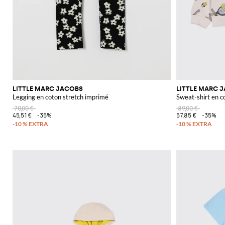
LITTLE MARC JACOBS
LITTLE MARC 
Legging en coton stretch imprimé
Sweat-shirt en 
70,00 €
89,00 €
45,51 €
-35%
57,85 €
-35%