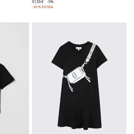
51,30 €
-5%