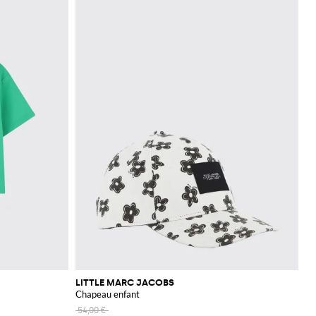
LITTLE MARC JACOBS
Chapeau enfant
54,00 €