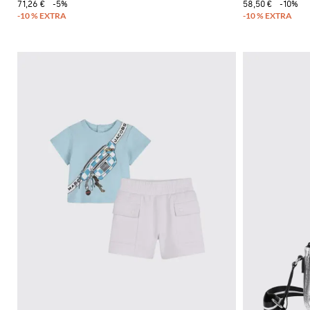
71,26 €
-5%
58,50 €
-10%