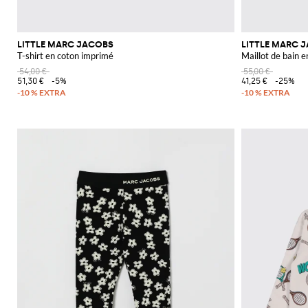
LITTLE MARC JACOBS
LITTLE MARC 
T-shirt en coton imprimé
Maillot de bain e
54,00 €
55,00 €
51,30 €
-5%
41,25 €
-25%