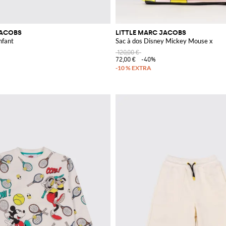
JACOBS
LITTLE MARC JACOBS
nfant
Sac à dos Disney Mickey Mouse x
120,00 €
72,00 €
-40%