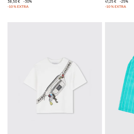
38,50 €
-30%
41,25 €
-25%