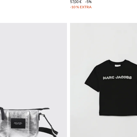
57,00 €
-5%