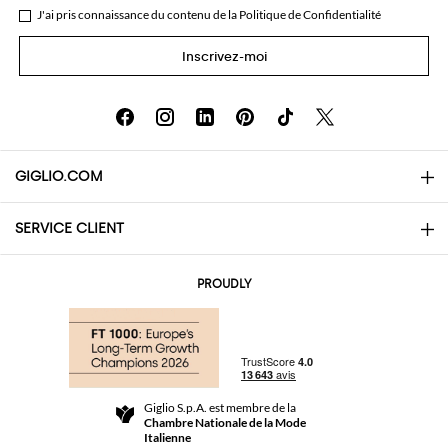
J'ai pris connaissance du contenu de la
Politique de Confidentialité
Inscrivez-moi
GIGLIO.COM
SERVICE CLIENT
About
Contacts
AI Disclaimer
PROUDLY
Questions Fréquentes
Achats
Les boutiques
Paiements
Livraisons
Community Store
Retours et Remboursements
Giglio S.p.A. est membre de la
Termes et conditions générales de vente
Chambre Nationale de la Mode
For a safe shopping experience
Affiliation
Italienne