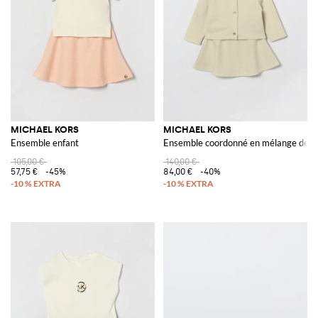
laminé, en cuir saffiano avec le logo et les irrésistibles baskets version
haute couture, toutes à combiner aux
chemisettes de la nouvelle
collection
pour un look casual et sophistiqué.
Découvrez la collection de vêtements, chaussures et sacs Michael Kors
et achetez avec la livraison gratuite sur Giglio.com
Voir tout
MICHAEL KORS
MICHAEL KORS
MICHAEL KORS
Ensemble enfant
Ensemble coordonné en mélange de c
105,00 €
140,00 €
57,75 €
-45%
84,00 €
-40%