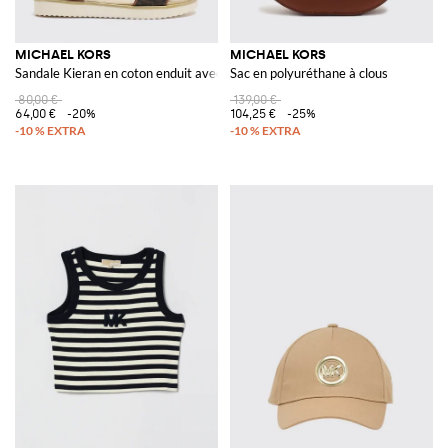
MICHAEL KORS
MICHAEL KORS
Sandale Kieran en coton enduit avec monogramme MK
Sac en polyuréthane à clous
80,00 €
139,00 €
64,00 €
-20%
104,25 €
-25%