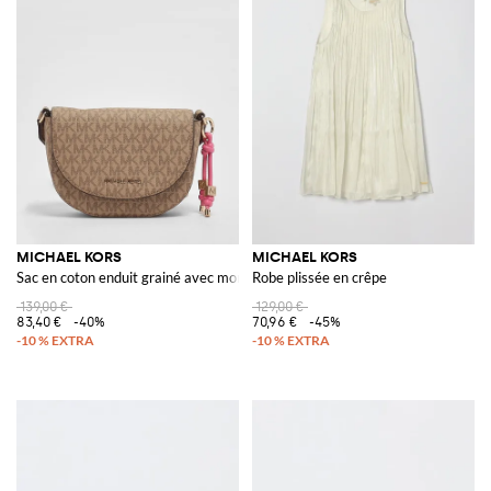
MICHAEL KORS
MICHAEL KORS
Sac en coton enduit grainé avec monogramme MK imprimé
Robe plissée en crêpe
139,00 €
129,00 €
83,40 €
-40%
70,96 €
-45%