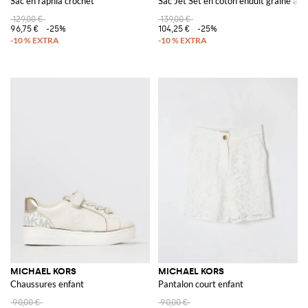
Sac en raphia crochet
Sac Jet Set en coton enduit grainé
129,00 €
139,00 €
96,75 €
-25%
104,25 €
-25%
MICHAEL KORS
MICHAEL KORS
Chaussures enfant
Pantalon court enfant
90,00 €
90,00 €