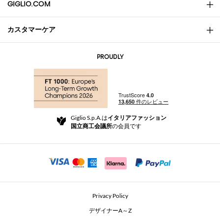
GIGLIO.COM
カスタマーケア
会社概要
お問い合わせ先
AI Disclaimer
PROUDLY
よくあるご質問
注文
ブティック
お支払い
配送
Community Store
返品と返金
Giglio S.p.A.は
イタリアファッション
ご利用規約
国立商工会議所
の会員です
For a safe shopping experience
アフィリエイトプログラム
Security Communication
Investors
Beauty Seekers VIP Club
Privacy Policy
GIGLIO Token
デザイナーA～Z