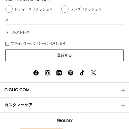
レディースファッション
メンズファッション
名
メールアドレス
プライバシー
ポリシ
ーに同意します
登録する
GIGLIO.COM
カスタマーケア
会社概要
お問い合わせ先
AI Disclaimer
PROUDLY
よくあるご質問