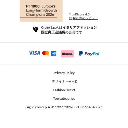
注文
ブティック
お支払い
配送
Community Store
返品と返金
Giglio S.p.A.は
イタリアファッション
ご利用規約
国立商工会議所
の会員です
For a safe shopping experience
アフィリエイトプログラム
Security Communication
Investors
Beauty Seekers VIP Club
Privacy Policy
GIGLIO Token
デザイナーA～Z
Fashion Outlet
GIGLIO.COM x Vestiaire Collective
Top categories
Giglio.com S.p.A. © 1997 / 2026 - P.I. 05654840825
L'Edicola
Accessibility Statement