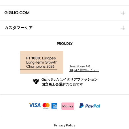
GIGLIO.COM
カスタマーケア
会社概要
お問い合わせ先
AI Disclaimer
PROUDLY
よくあるご質問
注文
ブティック
お支払い
配送
Community Store
返品と返金
Giglio S.p.A.は
イタリアファッション
ご利用規約
国立商工会議所
の会員です
For a safe shopping experience
アフィリエイトプログラム
Security Communication
Investors
Beauty Seekers VIP Club
Privacy Policy