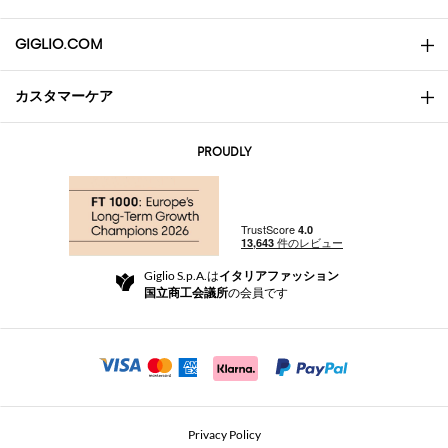
GIGLIO.COM
カスタマーケア
会社概要
お問い合わせ先
AI Disclaimer
PROUDLY
よくあるご質問
注文
ブティック
お支払い
配送
Community Store
返品と返金
Giglio S.p.A.は
イタリアファッション
ご利用規約
国立商工会議所
の会員です
For a safe shopping experience
アフィリエイトプログラム
Security Communication
Investors
Beauty Seekers VIP Club
Privacy Policy