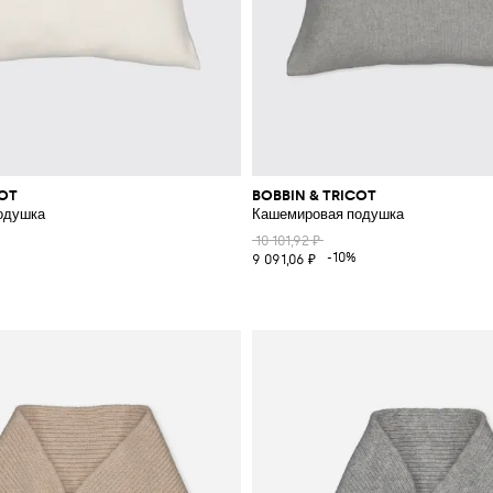
COT
BOBBIN & TRICOT
одушка
Кашемировая подушка
10 101,92 ₽
-10%
9 091,06 ₽