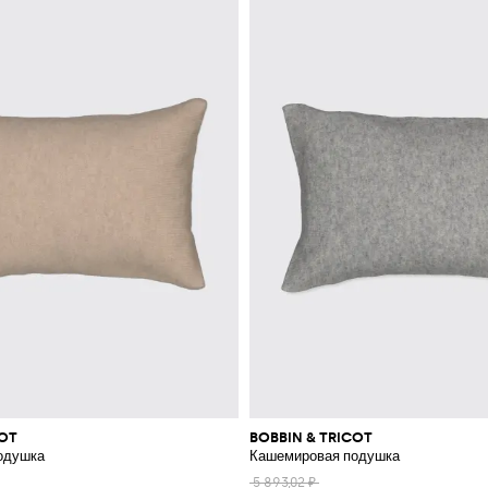
COT
BOBBIN & TRICOT
одушка
Кашемировая подушка
5 893,02 ₽