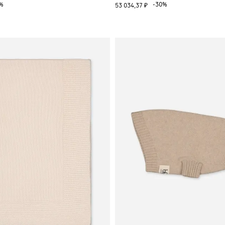
%
-30%
53 034,37 ₽