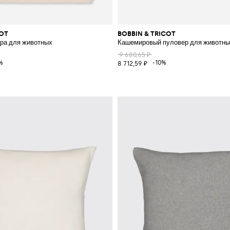
COT
BOBBIN & TRICOT
ра для животных
Кашемировый пуловер для животны
9 680,65 ₽
%
-10%
8 712,59 ₽