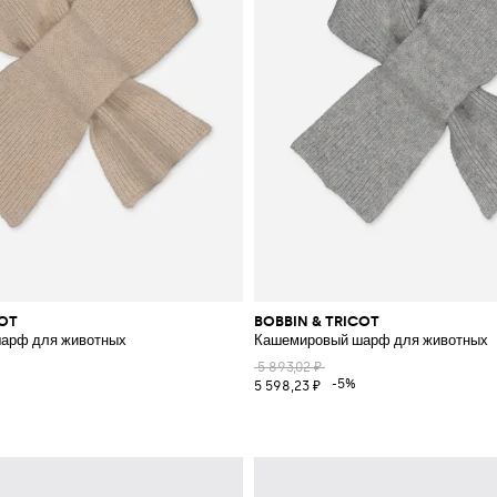
COT
BOBBIN & TRICOT
арф для животных
Кашемировый шарф для животных
5 893,02 ₽
-5%
5 598,23 ₽