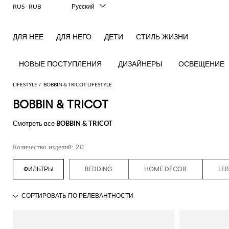
RUS - RUB
Русский
Italiano
English
ДЛЯ НЕЕ
ДЛЯ НЕГО
ДЕТИ
СТИЛЬ ЖИЗНИ
Français
Deutsch
Español
НОВЫЕ ПОСТУПЛЕНИЯ
ДИЗАЙНЕРЫ
ОСВЕЩЕНИЕ
中文
日本語
LIFESTYLE
BOBBIN & TRICOT LIFESTYLE
한국어
BOBBIN & TRICOT
Посмотреть
Посмотреть
Посмотреть
Посмотреть
Посмотреть
Посмотреть
Посмотреть
Смотреть все
BOBBIN & TRICOT
все
все
все
все
все
все
все
Настольные
Настольные
Столовое
Одежда
Купальные
Технические
Книги
Подушки
Столовая
Количество изделий: 20
лампы
аксессуары
белье
для
халаты
аксессуары
посуда
Игры
Благовония
дома
Декоративные
Бутылки
Банные и
и
Подносы
Аксессуары
BEDDING
HOME DÉCOR
LEI
аксессуары
и
Покрывала
пляжные
диффузоры
для
Кухонные
кувшины
и одеяла
полотенца
Свечи и
домашних
Подсвечники
аксессуары
ароматизаторы
Изделия
Косметические
животных
Вазы
Чай
из
аксессуары
Занятия
и
стекла
спортом
кофе