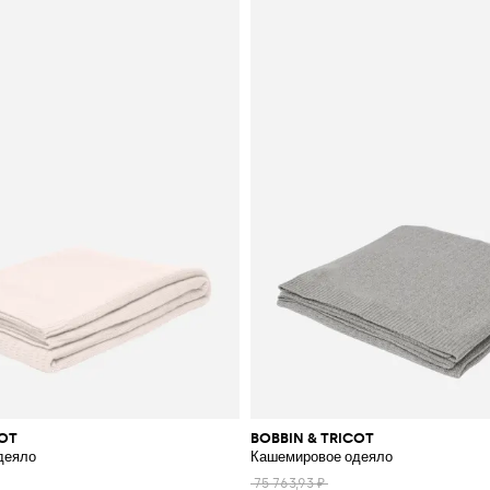
COT
BOBBIN & TRICOT
деяло
Кашемировое одеяло
75 763,93 ₽