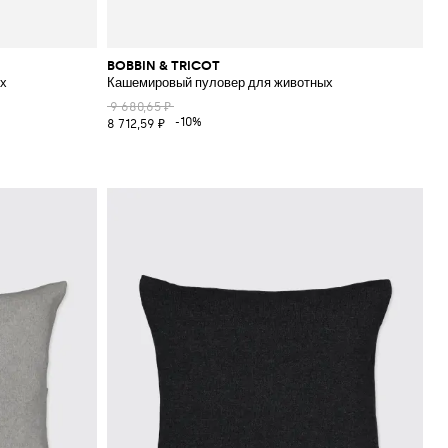
BOBBIN & TRICOT
х
Кашемировый пуловер для животных
9 680,65 ₽
-10%
8 712,59 ₽