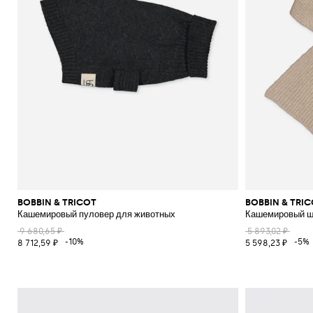
BOBBIN & TRICOT
BOBBIN & TRI
Кашемировый пуловер для животных
Кашемировый ш
9 680,65 ₽
5 893,02 ₽
-10%
-5%
8 712,59 ₽
5 598,23 ₽