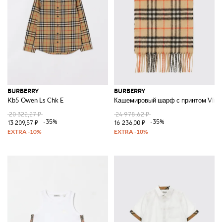
Открой для себя наш каталог, чтобы узнать больше о том, как купить
Burberry
онлайн с возможностью бесплатной доставки на Giglio.com
Смотреть все
BURBERRY
BURBERRY
BURBERRY
Kb5 Owen Ls Chk E
Кашемировый шарф с принтом Vint
20 322,27 ₽
24 978,62 ₽
-35%
-35%
13 209,57 ₽
16 236,00 ₽