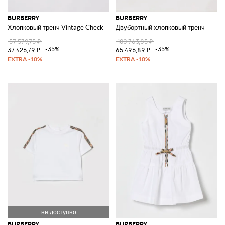
BURBERRY
BURBERRY
Хлопковый тренч Vintage Check
Двубортный хлопковый тренч
57 579,75 ₽
100 763,85 ₽
-35%
-35%
37 426,79 ₽
65 496,89 ₽
BURBERRY
BURBERRY