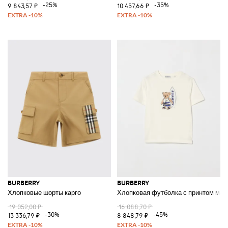
-25%
-35%
9 843,57 ₽
10 457,66 ₽
BURBERRY
BURBERRY
Хлопковые шорты карго
Хлопковая футболка с принтом ме
19 052,00 ₽
16 088,70 ₽
-30%
-45%
13 336,79 ₽
8 848,79 ₽