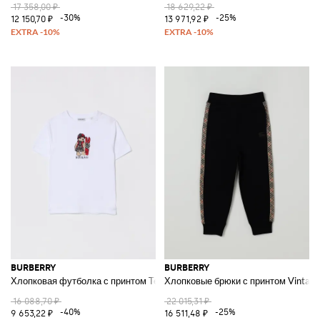
17 358,00 ₽
18 629,22 ₽
-30%
-25%
12 150,70 ₽
13 971,92 ₽
BURBERRY
BURBERRY
Хлопковая футболка с принтом Teddy Check
Хлопковые брюки с принтом Vintage
16 088,70 ₽
22 015,31 ₽
-40%
-25%
9 653,22 ₽
16 511,48 ₽