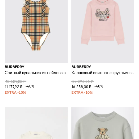
BURBERRY
BURBERRY
Слитный купальник из нейлона в клетку
Хлопковый свитшот с круглым выр
18 629,22 ₽
27 096,36 ₽
-40%
-40%
11 177,92 ₽
16 258,00 ₽