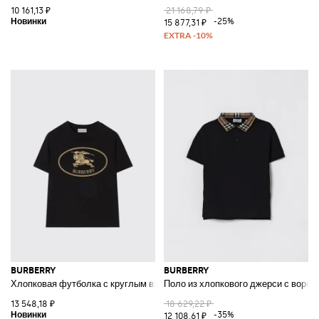
10 161,13 ₽
21 168,79 ₽
-25%
15 877,31 ₽
BURBERRY
BURBERRY
Хлопковая футболка с круглым вырезом и контрастным логотипом EKD
Поло из хлопкового джерси с ворот
13 548,18 ₽
18 629,22 ₽
-35%
12 108,61 ₽