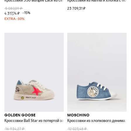
Кроссовки 530 Bungee Lace из сетки и резины
Кроссовки из наппы и хлопка с по
5 080,09 ₽
23 709,31 ₽
-15%
4 317,74 ₽
GOLDEN GOOSE
MOSCHINO
Кроссовки Ball Star из потертой замши
Кроссовки из хлопкового денима и 
16 934,27 ₽
12 023,48 ₽