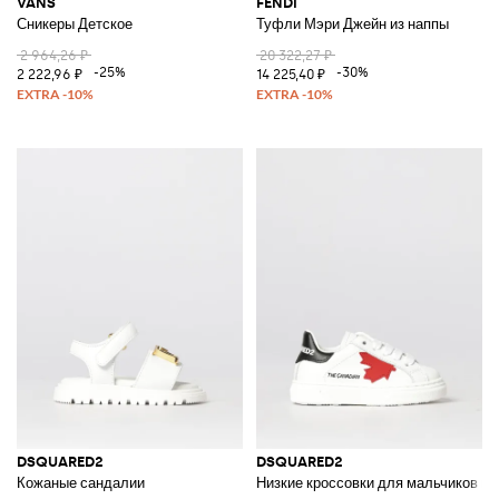
VANS
FENDI
Сникеры Детское
Туфли Мэри Джейн из наппы
2 964,26 ₽
20 322,27 ₽
-25%
-30%
2 222,96 ₽
14 225,40 ₽
DSQUARED2
DSQUARED2
Кожаные сандалии
Низкие кроссовки для мальчиков из