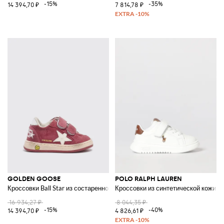
-15%
-35%
14 394,70 ₽
7 814,78 ₽
GOLDEN GOOSE
POLO RALPH LAUREN
Кроссовки Ball Star из состаренной замши
Кроссовки из синтетической кожи
16 934,27 ₽
8 044,35 ₽
-15%
-40%
14 394,70 ₽
4 826,61 ₽