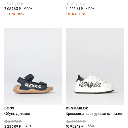
15 750,09 ₽
17 273,83 ₽
-55%
-35%
7 087,83 ₽
11 228,61 ₽
BOSS
DSQUARED2
Обувь Детское
Кроссовки на шнуровке для мальчик
3 810,78 ₽
16 850,09 ₽
-40%
-35%
2 286,09 ₽
10 952,18 ₽