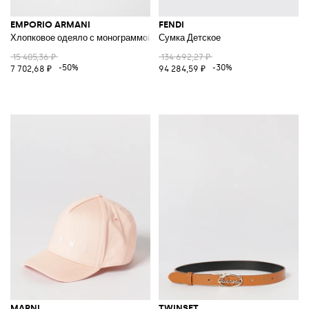
EMPORIO ARMANI
FENDI
Хлопковое одеяло с монограммой
Сумка Детское
15 405,36 ₽
134 692,27 ₽
-50%
-30%
7 702,68 ₽
94 284,59 ₽
MARNI
TWINSET