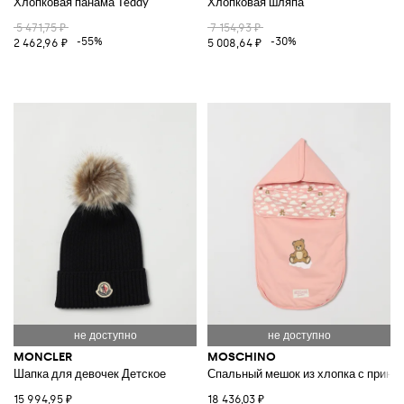
Хлопковая панама Teddy
Хлопковая шляпа
5 471,75 ₽
7 154,93 ₽
-55%
-30%
2 462,96 ₽
5 008,64 ₽
MONCLER
MOSCHINO
Шапка для девочек Детское
Спальный мешок из хлопка с принт
15 994,95 ₽
18 436,03 ₽