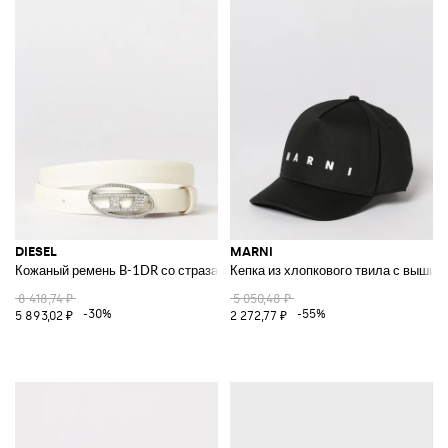
DIESEL
MARNI
Кожаный ремень B-1DR со стразами
Кепка из хлопкового твила с вышит
8 418,74 ₽
5 050,48 ₽
-30%
-55%
5 893,02 ₽
2 272,77 ₽