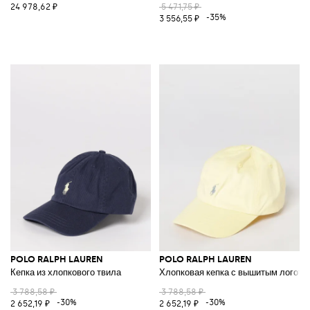
24 978,62 ₽
5 471,75 ₽
-35%
3 556,55 ₽
POLO RALPH LAUREN
POLO RALPH LAUREN
Кепка из хлопкового твила
Хлопковая кепка с вышитым логоти
3 788,58 ₽
3 788,58 ₽
-30%
-30%
2 652,19 ₽
2 652,19 ₽