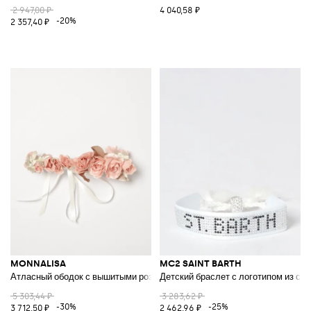
2 947,00 ₽
4 040,58 ₽
-20%
2 357,40 ₽
MONNALISA
MC2 SAINT BARTH
Атласный ободок с вышитыми розами
Детский браслет с логотипом из стр
5 303,44 ₽
3 283,62 ₽
-30%
-25%
3 712,50 ₽
2 462,96 ₽