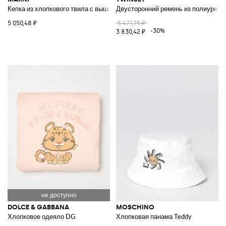
Кепка из хлопкового твила с вышитым логотипом
Двусторонний ремень из полиурета
5 050,48 ₽
5 471,75 ₽
-30%
3 830,42 ₽
DOLCE & GABBANA
MOSCHINO
Хлопковое одеяло DG
Хлопковая панама Teddy