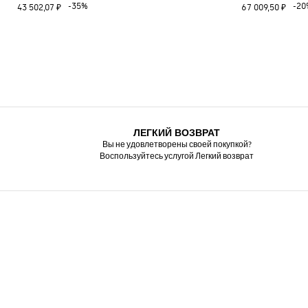
-35%
-20
43 502,07 ₽
67 009,50 ₽
ЛЕГКИЙ ВОЗВРАТ
Вы не удовлетворены своей покупкой?
Воспользуйтесь услугой Легкий возврат