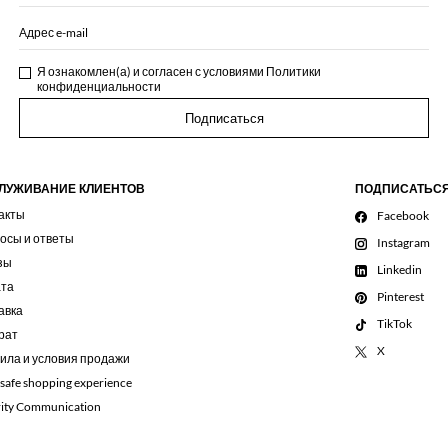
Адрес e-mail
Я ознакомлен(а) и согласен с условиями
Политики
конфиденциальности
Подписаться
ЛУЖИВАНИЕ КЛИЕНТОВ
ПОДПИСАТЬС
акты
Facebook
осы и ответы
Instagram
зы
Linkedin
та
Pinterest
авка
TikTok
рат
X
ила и условия продажи
 safe shopping experience
rity Communication