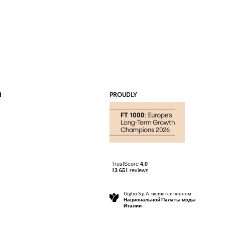
Я
PROUDLY
Giglio S.p.A. является членом
Национальной Палаты моды
Италии