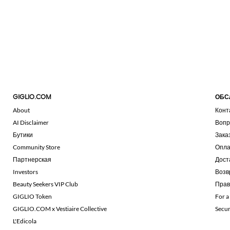
GIGLIO.COM
ОБС
About
Конт
AI Disclaimer
Вопр
Бутики
Зака
Community Store
Опла
Партнерская
Дост
Investors
Возв
Beauty Seekers VIP Club
Прав
GIGLIO Token
For a
GIGLIO.COM x Vestiaire Collective
Secu
L'Edicola