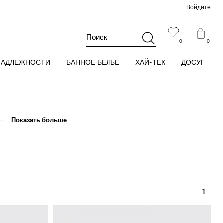
Войдите
Поиск
0
0
НАДЛЕЖНОСТИ
БАННОЕ БЕЛЬЕ
ХАЙ-ТЕК
ДОСУГ
ано.
Детское платье
Показать больше
Показать больше
редлагает широкий
1