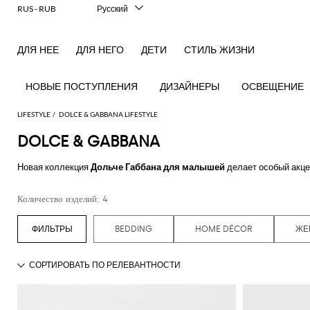
RUS - RUB
Русский
Italiano
English
ДЛЯ НЕЕ
ДЛЯ НЕГО
ДЕТИ
СТИЛЬ ЖИЗНИ
Français
Deutsch
Español
НОВЫЕ ПОСТУПЛЕНИЯ
ДИЗАЙНЕРЫ
ОСВЕЩЕНИЕ
中文
日本語
LIFESTYLE
DOLCE & GABBANA LIFESTYLE
한국어
DOLCE & GABBANA
Посмотреть
Посмотреть
Посмотреть
Посмотреть
Посмотреть
Посмотреть
Посмотреть
Новая коллекция
Дольче Габбана для малышей
делает особый акце
все
все
все
все
все
все
все
дольче габбана
поможет Вашей малышке почувствовать себя настоящ
Настольные
Настольные
Столовое
Одежда
Купальные
Технические
Книги
Подушки
Столовая
выбор детских костюмов и рубашек для роскошного образа Вашего м
Количество изделий: 4
лампы
аксессуары
белье
для
халаты
аксессуары
посуда
Игры
Благовония
Узнайте больше о новой детской коллекции
Дольче и Габбана онлай
дома
Декоративные
Бутылки
Банные и
и
Подносы
Аксессуары
BEDDING
HOME DÉCOR
ЖЕ
аксессуары
и
Покрывала
пляжные
диффузоры
Смотреть все
DOLCE & GABBANA
для
Кухонные
кувшины
и одеяла
полотенца
Свечи и
домашних
Подсвечники
аксессуары
ароматизаторы
Изделия
Косметические
животных
Вазы
Чай
из
аксессуары
Занятия
и
стекла
спортом
кофе