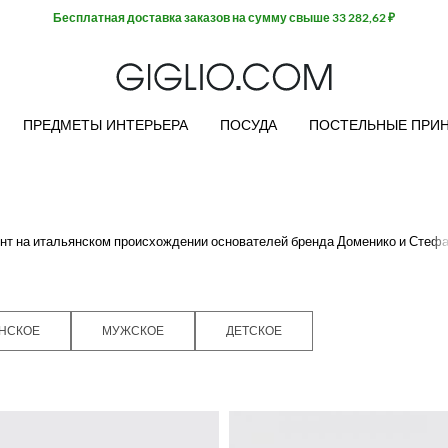
Бесплатная доставка заказов на сумму свыше 33 282,62 ₽
ПРЕДМЕТЫ ИНТЕРЬЕРА
ПОСУДА
ПОСТЕЛЬНЫЕ ПРИ
нт на итальянском происхождении основателей бренда Доменико и Стеф
ей принцессой из сказки, а коллекция
Dolce & Gabbana для мальчиков
п
аленького джентельмена.
н
и заказывайте одежду для Ваших малышей на Giglio.com.
НСКОЕ
МУЖСКОЕ
ДЕТСКОЕ