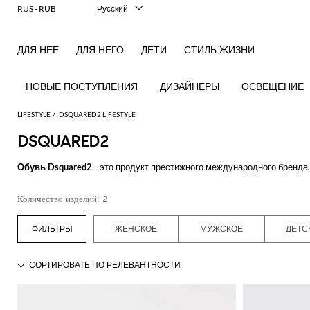
RUS - RUB
Русский
Italiano
English
ДЛЯ НЕЕ
ДЛЯ НЕГО
ДЕТИ
СТИЛЬ ЖИЗНИ
Français
Deutsch
Español
НОВЫЕ ПОСТУПЛЕНИЯ
ДИЗАЙНЕРЫ
ОСВЕЩЕНИЕ
中文
日本語
LIFESTYLE
DSQUARED2 LIFESTYLE
한국어
DSQUARED2
Посмотреть
Посмотреть
Посмотреть
Посмотреть
Посмотреть
Посмотреть
Посмотреть
Обувь Dsquared2
- это продукт престижного международного бренда,
все
все
все
все
все
все
все
Дина и Дена Кейтен. После окончания учебы в Нью-Йорке в 1991 год
Настольные
Настольные
Столовое
Одежда
Купальные
Технические
Книги
Подушки
Столовая
крупными домами моды, запускают свою первую коллекцию для мужчин
Количество изделий: 2
лампы
аксессуары
белье
для
халаты
аксессуары
посуда
музыки и театра, которые, вместе с пристальным вниманием к мельч
Игры
Благовония
дома
инновационный и оригинальный канадский стиль под символом качеств
Декоративные
Бутылки
Банные и
и
Подносы
Аксессуары
ЖЕНСКОЕ
МУЖСКОЕ
ДЕТС
аксессуары
и
Покрывала
пляжные
диффузоры
для
Кухонные
Известный бренд стал знаменитым именно благодаря широкому ассо
кувшины
и одеяла
полотенца
Свечи и
домашних
Подсвечники
аксессуары
толстовка
dsquared с аппликацией
. И это только небольшая часть т
ароматизаторы
Изделия
Косметические
животных
капюшоном, кроссовки, мужские сумки, штаны-джоггеры, пуловеры, ке
Вазы
Чай
из
аксессуары
Занятия
и
стекла
В своих изделиях бренд использует такие материалы, как чистый хлоп
спортом
кофе
самым высоким требованиям качества, установленным компанией, чт
женщин и детей.