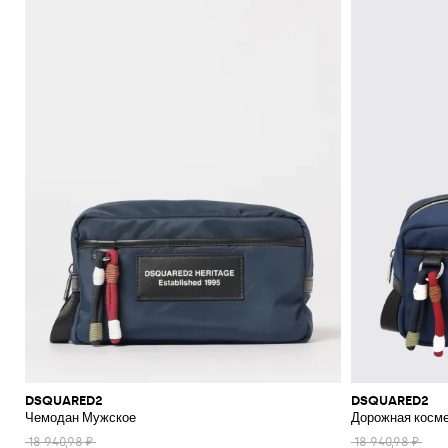
Открой для себя всю подборку изделий Dsquared из летних и зим
возможностью бесплатной доставки.
Не забудь заглянуть в наш раздел Аутлет!
Смотреть все
DSQUARED2
DSQUARED2
DSQUARED2
Чемодан Мужское
Дорожная косме
18 940,98 ₽
18 940,98 ₽