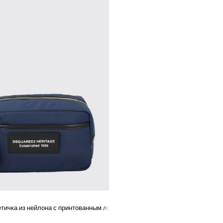
них коллекций и покупай через официального представителя бренда G
тичка из нейлона с принтованным логотипом и ручкой