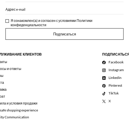
Адрес e-mail
Я ознакомлен(а) и согласен с условиями
Политики
конфиденциальности
Подписаться
ЛУЖИВАНИЕ КЛИЕНТОВ
ПОДПИСАТЬС
акты
Facebook
осы и ответы
Instagram
зы
Linkedin
та
Pinterest
авка
TikTok
рат
X
ила и условия продажи
 safe shopping experience
rity Communication