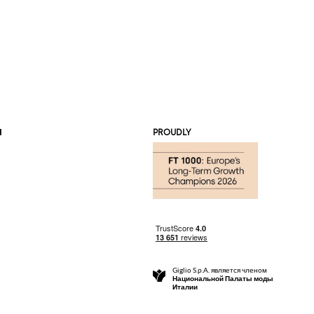
Я
PROUDLY
Giglio S.p.A. является членом
Национальной Палаты моды
Италии