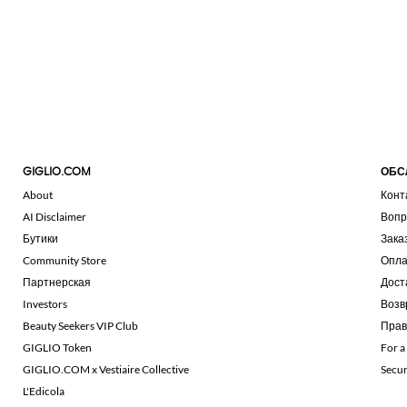
GIGLIO.COM
ОБС
About
Конт
AI Disclaimer
Вопр
Бутики
Зака
Community Store
Опла
Партнерская
Дост
Investors
Возв
Beauty Seekers VIP Club
Прав
GIGLIO Token
For a
GIGLIO.COM x Vestiaire Collective
Secu
L'Edicola