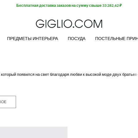
Бесплатная доставка заказов на сумму свыше 33 282,62 ₽
ПРЕДМЕТЫ ИНТЕРЬЕРА
ПОСУДА
ПОСТЕЛЬНЫЕ ПРИ
 который появился на свет благодаря любви к высокой моде двух братьев
у молодые дизайнеры переезжают в Италию, где, после многочисленных к
. Dsquared2 - это умелое сочетание канадского вдохновения, итальянск
айшим деталям, приводят к созданию уникального и провокационного тан
а Made in Italy, что идеально описывает
обувь dsquared
и
джинсы dsqua
КОЕ
ртименту
джинс dsquared
, к которым отлично подойдет любой свитер, фут
ех изделий, которые предложены модным брендом: мы найдем куртки-бомбе
пки, непромокаемые зимние куртки и купальники для летнего сезона.
ок, натуральная кожа, деним, шерсть, пух, резина и техническая ткань, к
обы удовлетворить потребности каждого клиента и обеспечить идеальный