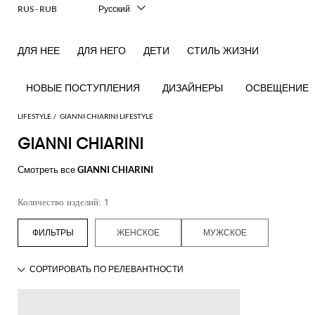
RUS - RUB
Русский
Italiano
English
ДЛЯ НЕЕ
ДЛЯ НЕГО
ДЕТИ
СТИЛЬ ЖИЗНИ
Français
Deutsch
Español
НОВЫЕ ПОСТУПЛЕНИЯ
ДИЗАЙНЕРЫ
ОСВЕЩЕНИЕ
中文
日本語
LIFESTYLE
GIANNI CHIARINI LIFESTYLE
한국어
GIANNI CHIARINI
Посмотреть
Посмотреть
Посмотреть
Посмотреть
Посмотреть
Посмотреть
Посмотреть
Смотреть все
GIANNI CHIARINI
все
все
все
все
все
все
все
Настольные
Настольные
Столовое
Одежда
Купальные
Технические
Книги
Подушки
Столовая
Количество изделий: 1
лампы
аксессуары
белье
для
халаты
аксессуары
посуда
Игры
Благовония
дома
Декоративные
Бутылки
Банные и
и
Подносы
Аксессуары
ЖЕНСКОЕ
МУЖСКОЕ
аксессуары
и
Покрывала
пляжные
диффузоры
для
Кухонные
кувшины
и одеяла
полотенца
Свечи и
домашних
Подсвечники
аксессуары
ароматизаторы
Изделия
Косметические
животных
Вазы
Чай
из
аксессуары
Занятия
и
стекла
спортом
кофе