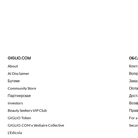
GIGLIO.COM
ОБС
About
Конт
AI Disclaimer
Вопр
Бутики
Зака
Community Store
Опла
Партнерская
Дост
Investors
Возв
Beauty Seekers VIP Club
Прав
GIGLIO Token
For a
GIGLIO.COM x Vestiaire Collective
Secu
L'Edicola