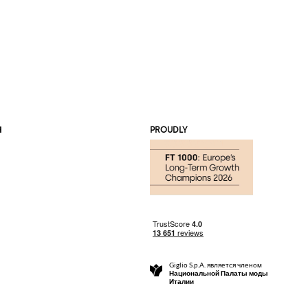
Я
PROUDLY
Giglio S.p.A. является членом
Национальной Палаты моды
Италии