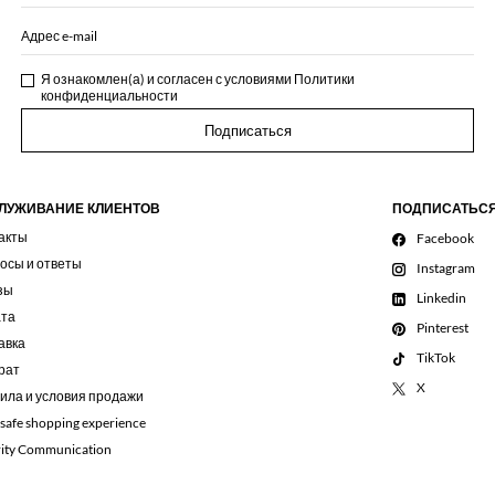
Адрес e-mail
Я ознакомлен(а) и согласен с условиями
Политики
конфиденциальности
Подписаться
ЛУЖИВАНИЕ КЛИЕНТОВ
ПОДПИСАТЬС
акты
Facebook
осы и ответы
Instagram
зы
Linkedin
та
Pinterest
авка
TikTok
рат
X
ила и условия продажи
 safe shopping experience
rity Communication