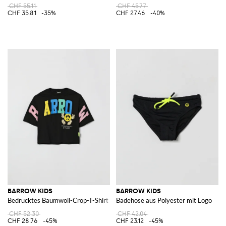
CHF 55.11
CHF 45.77
CHF 35.81
-35%
CHF 27.46
-40%
BARROW KIDS
BARROW KIDS
Bedrucktes Baumwoll-Crop-T-Shirt
Badehose aus Polyester mit Logo
CHF 52.30
CHF 42.04
CHF 28.76
-45%
CHF 23.12
-45%