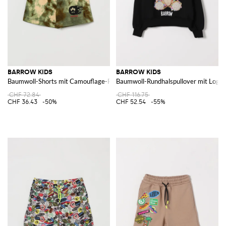
BARROW KIDS
BARROW KIDS
Baumwoll-Shorts mit Camouflage-Print
Baumwoll-Rundhalspullover mit Logo
CHF 72.84
CHF 116.75
CHF 36.43
-50%
CHF 52.54
-55%