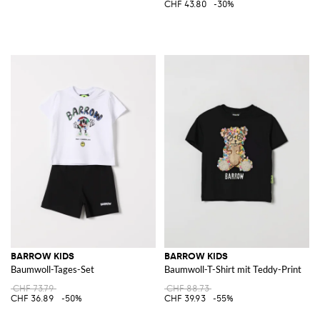
CHF 43.80
-30%
BARROW KIDS
BARROW KIDS
Baumwoll-Tages-Set
Baumwoll-T-Shirt mit Teddy-Print
CHF 73.79
CHF 88.73
CHF 36.89
-50%
CHF 39.93
-55%