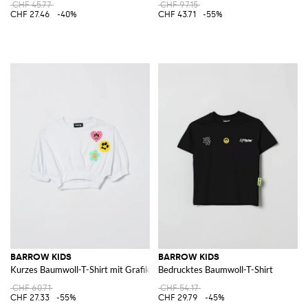
CHF 45.77
CHF 97.15
CHF 27.46
-40%
CHF 43.71
-55%
BARROW KIDS
BARROW KIDS
Kurzes Baumwoll-T-Shirt mit Grafikprints
Bedrucktes Baumwoll-T-Shirt
CHF 60.71
CHF 54.17
CHF 27.33
-55%
CHF 29.79
-45%