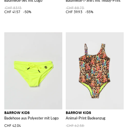
Baumwoll-Set mit Logo
Baumwoll-T-Shirt mit Teddy-Print
CHF 83.13
CHF 88.73
CHF 41.57
-50%
CHF 39.93
-55%
BARROW KIDS
BARROW KIDS
Badehose aus Polyester mit Logo
Animal-Print Badeanzug
CHF 42.04
CHF 62.58