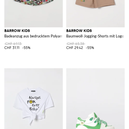
BARROW KIDS
BARROW KIDS
Badeanzug aus bedrucktem Polyamid
Baumwoll-Jogging-Shorts mit Logo
CHF 69.13
CHF 65.38
CHF 31.11
-55%
CHF 29.42
-55%