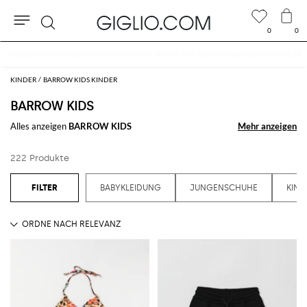
0
0
Suche
Extra 10 % auf den Outlet-Bereich
KINDER
BARROW KIDS KINDER
BARROW KIDS
Alles anzeigen
BARROW KIDS
Mehr anzeigen
Mehr anzeigen
222 Produkte
BABYKLEIDUNG
JUNGENSCHUHE
KIND