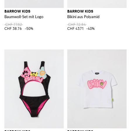
BARROW KIDS
BARROW KIDS
Baumwoll-Set mit Logo
Bikini aus Polyamid
CHF 77.52
CHF 72.84
CHF 38.76
-50%
CHF 43.71
-40%