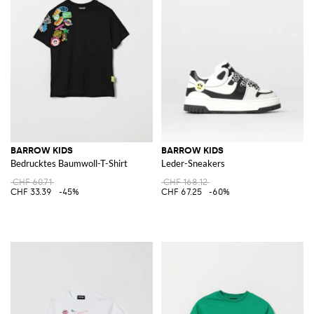
BARROW KIDS
BARROW KIDS
Bedrucktes Baumwoll-T-Shirt
Leder-Sneakers
CHF 60.71
CHF 168.12
CHF 33.39
-45%
CHF 67.25
-60%