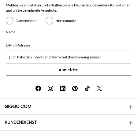
Melden Sie ich jetzt an und erhalten Sie alle Neuheiten, besondere Kollektionen
und an Sie gewidmete Angebote.
Damenmode
Herrenmode
Name
E-Mail-Adresse
Ich habe den Inhalt der
Datenschutzbestimmung
gelesen
Anmelden
GIGLIO.COM
KUNDENDIENST
Über uns
Kontakte