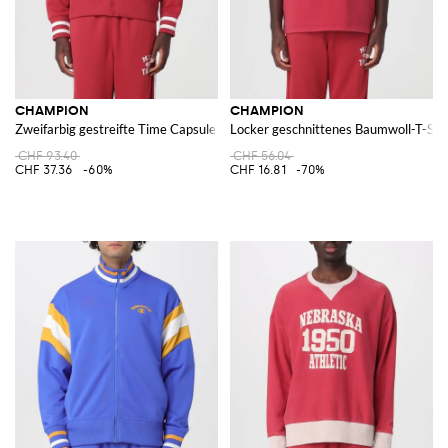
CHAMPION
CHAMPION
Zweifarbig gestreifte Time Capsule Trainingsjacke aus Acetat mit Stehkrag
Locker geschnittenes Baumwoll-T-Shir
CHF 93.40
CHF 56.04
CHF 37.36
-60%
CHF 16.81
-70%