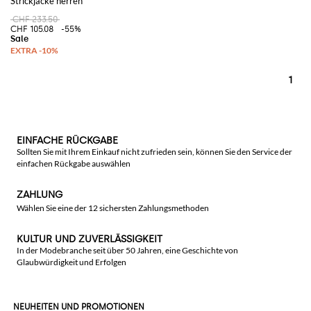
Strickjacke herren
CHF 233.50
CHF 105.08
-55%
1
EINFACHE RÜCKGABE
Sollten Sie mit Ihrem Einkauf nicht zufrieden sein, können Sie den Service der
einfachen Rückgabe auswählen
ZAHLUNG
Wählen Sie eine der 12 sichersten Zahlungsmethoden
KULTUR UND ZUVERLÄSSIGKEIT
In der Modebranche seit über 50 Jahren, eine Geschichte von
Glaubwürdigkeit und Erfolgen
NEUHEITEN UND PROMOTIONEN