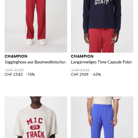
CHAMPION
CHAMPION
Jogginghose aus Baumwollmischung mit elastischem Bund und Taschen
Langärmeliges Time Capsule Polohemd
CHF 79.39
CHF 83.13
CHF 23.82
-70%
CHF 29.09
-65%