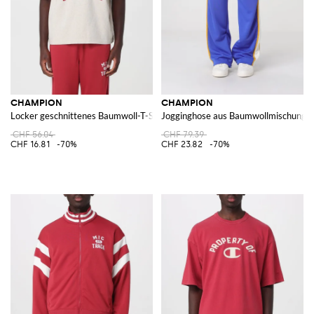
CHAMPION
CHAMPION
Locker geschnittenes Baumwoll-T-Shirt mit Logo- und Slogan-Print vorne
Jogginghose aus Baumwollmischung m
CHF 56.04
CHF 79.39
CHF 16.81
-70%
CHF 23.82
-70%