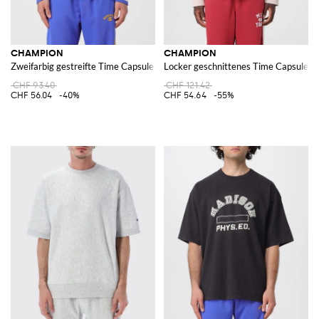
CHAMPION
CHAMPION
Zweifarbig gestreifte Time Capsule Trainingsjacke aus Acetat mit Stehkrag
Locker geschnittenes Time Capsule Sw
CHF 93.40
CHF 121.42
CHF 56.04
-40%
CHF 54.64
-55%