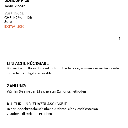
DONDUP KIDS
Jeans kinder
CHF 164.38
CHF 147.94
-10%
1
EINFACHE RÜCKGABE
Sollten Sie mit Ihrem Einkauf nicht zufrieden sein, können Sie den Service der
einfachen Rückgabe auswählen
ZAHLUNG
Wählen Sie eine der 12 sichersten Zahlungsmethoden
KULTUR UND ZUVERLÄSSIGKEIT
In der Modebranche seit über 50 Jahren, eine Geschichte von
Glaubwürdigkeit und Erfolgen