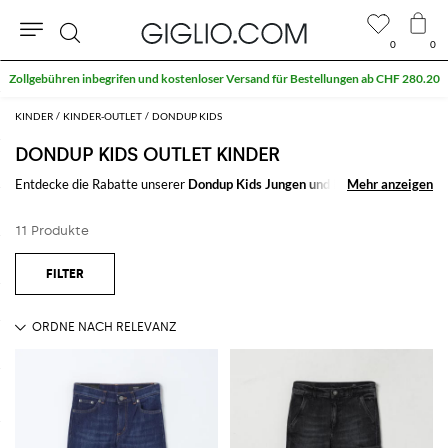
0
0
Suche
Zollgebühren inbegrifen und kostenloser Versand für Bestellungen ab CHF 280.20
KINDER
KINDER-OUTLET
DONDUP KIDS
DONDUP KIDS OUTLET KINDER
Entdecke die Rabatte unserer
Dondup Kids Jungen und Mädchen Outlet
Mehr anzeigen
Mehr anzeigen
Area und kaufe signierte Kleider und Accessoires der besten italienischen
und internationalen Marken.
11 Produkte
Nutze die Sales unserer
Dondup Kids Kinder Outlet online
auf
GIGLIO.COM
Alles anzeigen
DONDUP KIDS