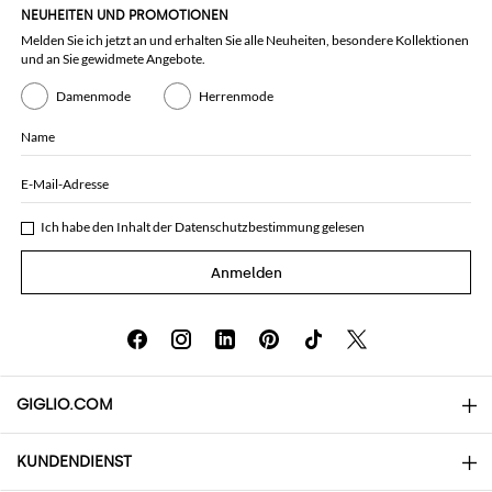
NEUHEITEN UND PROMOTIONEN
Melden Sie ich jetzt an und erhalten Sie alle Neuheiten, besondere Kollektionen
und an Sie gewidmete Angebote.
Damenmode
Herrenmode
Name
E-Mail-Adresse
Ich habe den Inhalt der
Datenschutzbestimmung
gelesen
Anmelden
GIGLIO.COM
KUNDENDIENST
Über uns