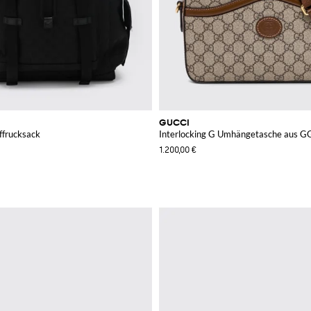
GUCCI
frucksack
Interlocking G Umhängetasche aus GG
1.200,00 €