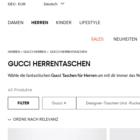
DEU - EUR
Deutsch
Italiano
English
DAMEN
HERREN
KINDER
LIFESTYLE
Français
Español
中文
SALES
NEUHEITEN
日本語
한국어
HERREN
GUCCI HERREN
GUCCI HERRENTASCHEN
Русский
GUCCI HERRENTASCHEN
New
Ganze
Alle
Alle
Alle
Alle
Alle
Alle
Alle
Alle
Alle
Alle
Alle
Alle
Alle
Alle
Alle
Ganzes
Arrivals
Bekleidung
Taschen
Schuhe
Accessoires
anzeigen
Wähle die fantastischen
Gucci Taschen für Herren
um mit dir immer das Nö
anzeigen
anzeigen
anzeigen
anzeigen
anzeigen
anzeigen
anzeigen
anzeigen
anzeigen
anzeigen
anzeigen
Outlet
Herren
Anstrengungen zur
Herrentasche von Gucci
die du am liebsten magst.
Anzug
Dokumententaschen
Espadrillas
Kosmetikkoffer
Dsquared2
Polos
Portmonnaies
New
Adidas
Alexander
Acne
Balmain
Acne
Bottega
Emporio
Alexander
Adidas
Balenciaga
Carhartt
Accessoires
Jw
Ferragamo
Marni
Moderne
Balance
Blazers
Gürteltaschen
Mokassins
Brillen
Etro
Pullover
Schals
40 Produkte
Entdecke die letzen Kollektionen der
Herrentaschen Gucci
online auf GI
McQueen
Studios
Studios
Veneta
Armani
McQueen
WIP
Anderson
Schneiderkunst
Alexander
Burberry
Asics
Bottega
Bekleidung
Gucci
New
Versace
Bademode
Koffer
Sandalen
Fliegen
Fay
Shorts
Schlüsselanhänger
McQueen
Balmain
Adidas
Barbour
Burberry
Jacquemus
Bottega
Veneta
Emporio
Loewe
Balance
Modernes
Jeans
Etro
Autry
Schuhe
Loewe
Hemden
Rucksäcke
Pantoletten
Gürtel
Emporio
Sweatshirts
Schmuck
Veneta
Armani
Erbe
Couture
Brunello
Bottega
Barbour
Carhartt
Etro
JW
Burberry
Maison
Off-
Fendi
Birkenstock
Taschen
Maison
Armani
Mäntel
Umhängetaschen
Schnürschuhe
Hüte
T-Shirts
Seidentücher
Cucinelli
Veneta
WIP
Anderson
Dolce &
Golden
Margiela
White
High-
Belstaff
Fendi
Fendi
Margiela
Saint
Golden
und
und
Gabbana
Goose
Performance-
Hosen
Tasche
Sneakers
Socken
Diesel
Brunello
Diesel
Marni
New
Our
C.P.
Laurent
Jil
Goose
Gucci
Saint
Mützen
Tanktops
Sneakers
Cucinelli
Ferragamo
Jacquemus
Balance
Legacy
Jacken
Stiefeletten
Uhren
Dolce &
Company
Dsquared2
Sander
Rains
Laurent
Thom
Hogan
Ferragamo
Trenchcoats
Signature-
Gabbana
Burberry
Gucci
New
Nike
Polo
Jeans
Carhartt
Browne
Emporio
Saint
The
Thom
und
Oberbekleidung
Marni
Saint
Era
Ralph