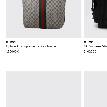
GUCCI
GUCCI
Ophidia GG Supreme Canvas Tasche
GG Supreme Stof
1.500,00 €
2.100,00 €