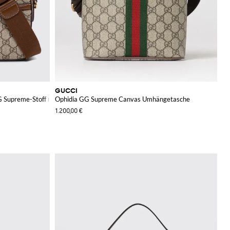
GUCCI
 Supreme-Stoff mit Lederdetails
Ophidia GG Supreme Canvas Umhängetasche
1.200,00 €