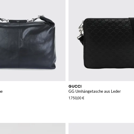
GUCCI
he
GG Umhängetasche aus Leder
1.750,00 €