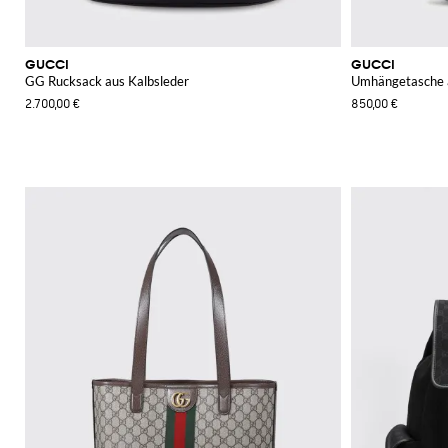
GUCCI
GUCCI
GG Rucksack aus Kalbsleder
Umhängetasche 
2.700,00 €
850,00 €