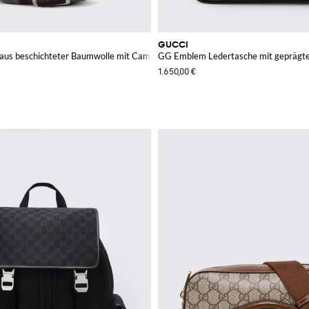
GUCCI
aus beschichteter Baumwolle mit Camouflage-GG-Monogramm-Print
GG Emblem Ledertasche mit geprä
1.650,00 €