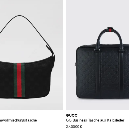
GUCCI
mwollmischungstasche
GG Business-Tasche aus Kalbsleder
2.400,00 €