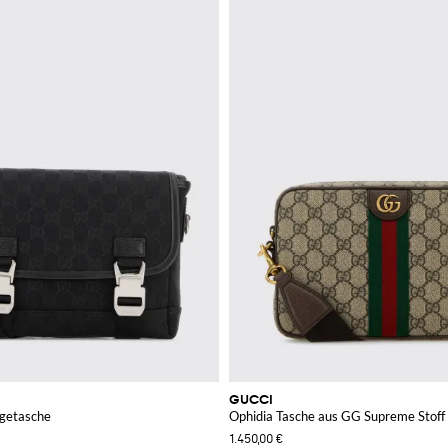
GUCCI
getasche
Ophidia Tasche aus GG Supreme Stoff
1.450,00 €