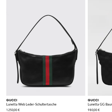
GUCCI
GUCCI
Lunetta Web Leder-Schultertasche
Lunetta GG Bau
1.250,00 €
980,00 €