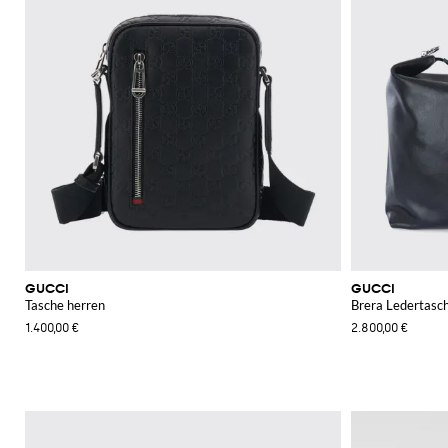
GUCCI
GUCCI
Tasche herren
Brera Ledertasc
1.400,00 €
2.800,00 €