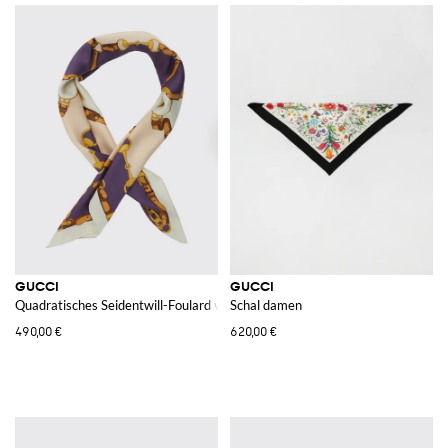
GUCCI
GUCCI
Quadratisches Seidentwill-Foulard von mit mehrfarbigem Grafikdruck
Schal damen
490,00 €
620,00 €