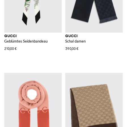
GUCCI
GUCCI
Geblümtes Seidenbandeau
Schal damen
210,00 €
390,00 €