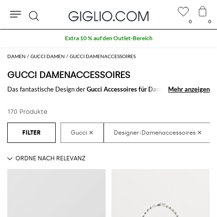
0
0
Suche
Extra 10 % auf den Outlet-Bereich
DAMEN
GUCCI DAMEN
GUCCI DAMENACCESSOIRES
GUCCI DAMENACCESSOIRES
Das fantastische Design der
Gucci Accessoires für Damen
Mehr anzeigen
Mehr anzeigen
werden jedes
Outfit unterscheiden. Wähle zwischen den vielen
Accessoires für Damen
von Gucci
aus, erwerbe einfach online und schaffe immer neue Looks.
170 Produkte
Entdecke die letzten Kollektionen der
Damen Accessoires Gucci online
auf GIGLIO.COM