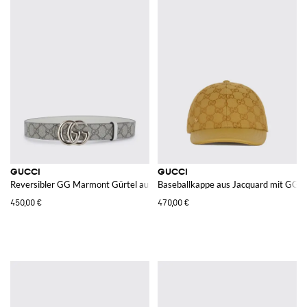
GUCCI
GUCCI
Reversibler GG Marmont Gürtel aus GG Supreme Canvas und Leder
Baseballkappe aus Jacquard mit GG
450,00 €
470,00 €