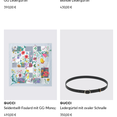
GG Ledergürtel
Blondie Ledergürtel
390,00 €
430,00 €
GUCCI
GUCCI
Seidentwill-Foulard mit GG-Monogramm und Blumenmuster
Ledergürtel mit ovaler Schnalle
490,00 €
350,00 €