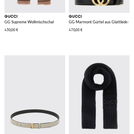
GUCCI
GUCCI
GG Supreme Wollmischschal
GG Marmont Gürtel aus Glattleder mi
430,00 €
470,00 €