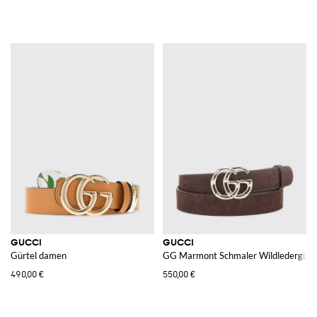
GUCCI
GUCCI
Gürtel damen
GG Marmont Schmaler Wildledergürte
490,00 €
550,00 €