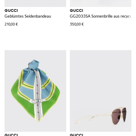
GUCCI
GUCCI
Geblümtes Seidenbandeau
GG2033SA Sonnenbrille aus recycelt
210,00 €
350,00 €
GUCCI
GUCCI