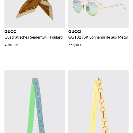
GUCCI
GUCCI
Quadratisches Seidentwill-Foulard von mit mehrfarbigem Grafikdruck
GG1829SK Sonnenbrille aus Metall
490,00 €
335,00 €