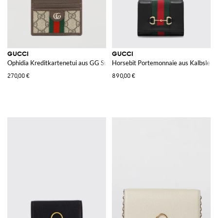
GUCCI
GUCCI
Ophidia Kreditkartenetui aus GG Supreme Canvas
Horsebit Portemonnaie aus Kalbslede
270,00 €
890,00 €