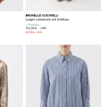
BRUNELLO CUCINELLI
Langer Leinenrock mit Schlitzen
1.350,00 €
742,50 €
-45%