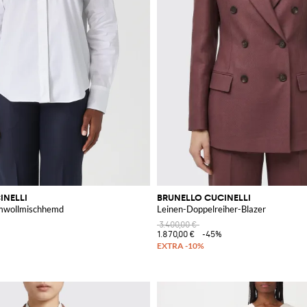
INELLI
BRUNELLO CUCINELLI
umwollmischhemd
Leinen-Doppelreiher-Blazer
3.400,00 €
1.870,00 €
-45%