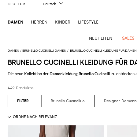
DEU - EUR
Deutsch
Italiano
English
DAMEN
HERREN
KINDER
LIFESTYLE
Français
Español
中文
NEUHEITEN
SALES
日本語
한국어
DAMEN
BRUNELLO CUCINELLI DAMEN
BRUNELLO CUCINELLI KLEIDUNG FÜR DAMEN
Русский
BRUNELLO CUCINELLI KLEIDUNG FÜR 
Ganze
Alle
Alle
Alle
Alle
Alle
Alle
Alle
Alle
Alle
Alle
Alle
Alle
Alle
Alle
Alle
Ganzes
Bekleidung
Taschen
Schuhe
Accessoires
anzeigen
Die neue Kollektion der
Damenkleidung Brunello Cucinelli
zu entdecken a
New
anzeigen
anzeigen
anzeigen
anzeigen
anzeigen
anzeigen
anzeigen
anzeigen
anzeigen
anzeigen
anzeigen
Outlet
um jeden Stil zufrieden zu stellen. Von den lässigsten zu den klassischste
Blazers
Clutches
Ballerinas
Haarschmuck
Alberta
Kleider
Schals
Roger
Arrivals
Acne
Alexander
Acne
Balenciaga
Courrèges
Balenciaga
Coperni
Alexander
Adidas
Balenciaga
Borsalino
Outlet
Gucci
Giorgio
JW
und
Ferretti
Vivier
Hemden
Pumps
Geldbeutel
Pullover
Schmuck
Damen
449 Produkte
Entdecke die letzen Kollektionen der
Damenbekleidung Brunello Cucinell
Studios
McQueen
Studios
McQueen
Accessoires
Armani
Anderson
Pochettes
Balmain
Diesel
Bottega
JW
Amina
Burberry
Elisabetta
JW
Elisabetta
Etro
Bademode
Espadrillas
Gürtel
Shorts
Sonnenbrillen
Unverzichtbare
Alaïa
Balenciaga
Adidas
Veneta
Anderson
Balenciaga
Muaddi
Franchi
Outlet
Anderson
Manolo
Jacquemus
Gürteltaschen
Franchi
Burberry
Elisabetta
Etro
Pinko
Mäntel
Hosen
Mokassins
Hute
Röcke
Kosmetiketui
Kleidung
Blahnik
Brunello
Balmain
Calvin
Franchi
Burberry
MM6
Bottega
Aquazzura
Emporio
Jacquemus
Giambattista
Handtaschen
Etro
Ferragamo
Twinset
Der
Jacken
Flache
Seidentuch
T-
Strümpfe
Cucinelli
Klein
Maison
Veneta
Armani
Outlet
Max
Valli
Bottega
Ganni
Chloè
Autry
Jil
Mini-
animalische
Fendi
Saint
Sandalen
Shirts
Margiela
Schuhe
Mara
Jeans
Handschuhe
Uhren
Coperni
Veneta
Elisabetta
Ferragamo
Jacquemus
Sander
S
Taschen
Touch
JW
Fendi
Birkenstock
Laurent
Max
Sandalen
Oberbekleidung
Franchi
Marc
Outlet
Roger
Max
Jumpsuits
Courrèges
Brunello
Anderson
Gianvito
Marc
Khaite
Rucksäcke
Eleganz
Mara
Ferragamo
Golden
Stella
mit
Jacobs
Taschen
Vivier
Mara
Tops
Cucinelli
Golden
Rossi
Jacobs
in zwei
Diesel
MM6
Goose
McCartney
Solace
Schultertaschen
Absatz
Saint
Gucci
Goose
Marni
Saint
The
Teilen