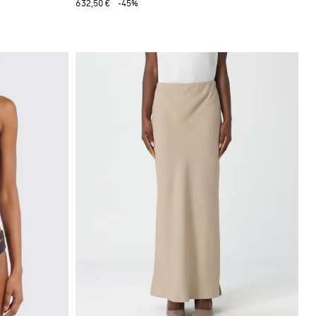
632,50 €
-45%