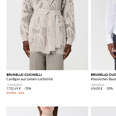
BRUNELLO CUCINELLI
BRUNELLO CUC
Cardigan aus Leinen-Lochstrick
Klassisches Ba
2.650,00 €
880,00 €
1.722,49 €
-35%
616,00 €
-30%