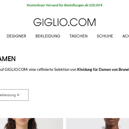
Kostenloser Versand für Bestellungen ab 220,00 €
DESIGNER
BEKLEIDUNG
TASCHEN
SCHUHE
AC
DAMEN
uf GIGLIO.COM: eine raffinierte Selektion von
Kleidung für Damen von Brunel
n Looks. Du wirst immer das finden was du suchst.
i
auf GIGLIO.COM