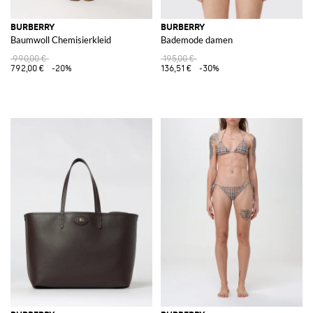
BURBERRY
BURBERRY
Baumwoll Chemisierkleid
Bademode damen
990,00 €
195,00 €
792,00 €
-20%
136,51 €
-30%