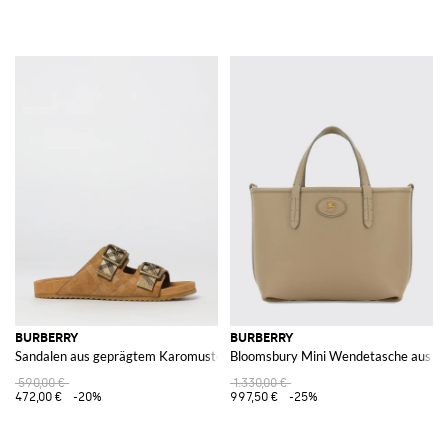
BURBERRY
BURBERRY
Sandalen aus geprägtem Karomuster-Wildleder
Bloomsbury Mini Wendetasche aus Led
590,00 €
1.330,00 €
472,00 €
-20%
997,50 €
-25%