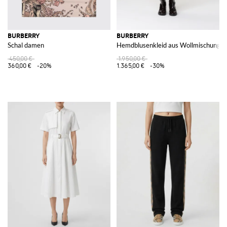
BURBERRY
BURBERRY
Schal damen
Hemdblusenkleid aus Wollmischung
450,00 €
1.950,00 €
360,00 €
-20%
1.365,00 €
-30%