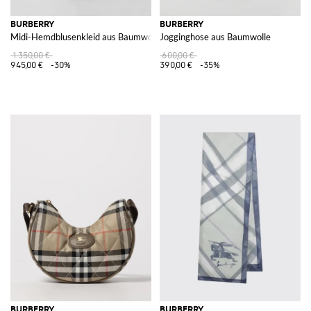
BURBERRY
BURBERRY
Midi-Hemdblusenkleid aus Baumwolle mit verstellbarem Taillengürtel
Jogginghose aus Baumwolle
1.350,00 €
600,00 €
945,00 €
-30%
390,00 €
-35%
BURBERRY
BURBERRY