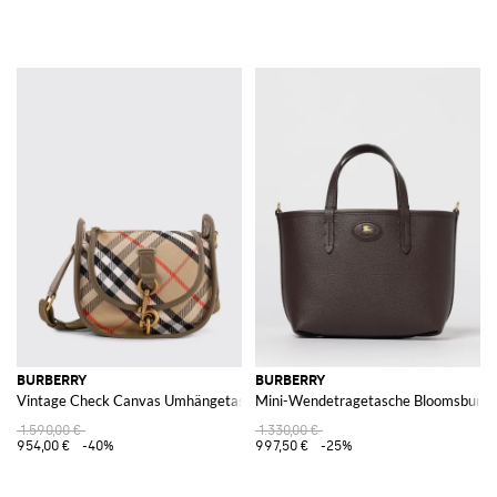
BURBERRY
BURBERRY
Vintage Check Canvas Umhängetasche
Mini-Wendetragetasche Bloomsbury
1.590,00 €
1.330,00 €
954,00 €
-40%
997,50 €
-25%