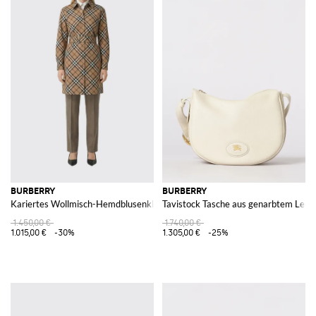
BURBERRY
BURBERRY
Kariertes Wollmisch-Hemdblusenkleid
Tavistock Tasche aus genarbtem Lede
1.450,00 €
1.740,00 €
1.015,00 €
-30%
1.305,00 €
-25%