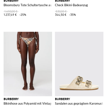
BURBERRY
BURBERRY
Bloomsbury Tote Schultertasche aus Leder
Check Bikini-Badeanzug
1.650,00 €
530,00 €
1.237,49 €
-25%
344,50 €
-35%
BURBERRY
BURBERRY
Bikinihose aus Polyamid mit Vintage Check
Sandalen aus geprägtem Karomuster-