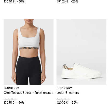
136,51 €
-30%
491,26 €
-25%
BURBERRY
BURBERRY
Crop Top aus Stretch-Funktionsgewebe
Leder-Sneakers
195,00 €
525,00 €
136,51 €
-30%
420,00 €
-20%