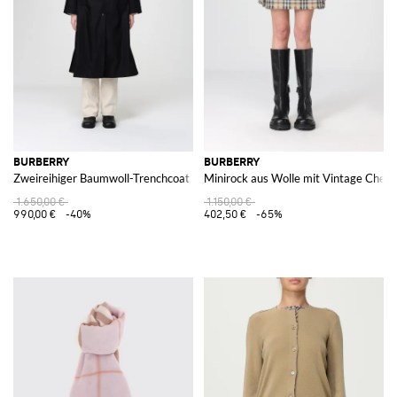
und Kinder online auf Giglio.com und nutze den kostenlosen Versand aus
Alles anzeigen
BURBERRY
BURBERRY
BURBERRY
Zweireihiger Baumwoll-Trenchcoat
Minirock aus Wolle mit Vintage Chec
1.650,00 €
1.150,00 €
990,00 €
-40%
402,50 €
-65%