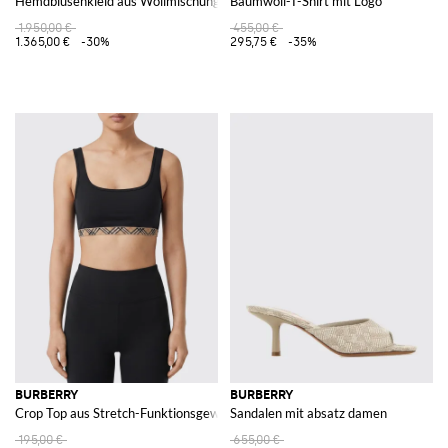
Hemdblusenkleid aus Wollmischung
Baumwoll-T-Shirt mit Logo
1.950,00 €
455,00 €
1.365,00 €
-30%
295,75 €
-35%
BURBERRY
BURBERRY
Crop Top aus Stretch-Funktionsgewebe
Sandalen mit absatz damen
195,00 €
655,00 €