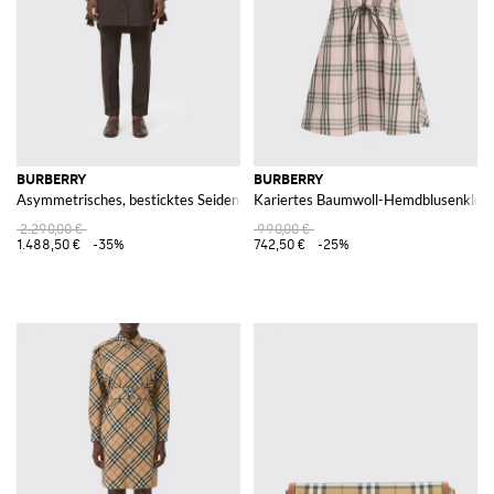
BURBERRY
BURBERRY
Asymmetrisches, besticktes Seiden-Minikleid im Hemdblusenstil
Kariertes Baumwoll-Hemdblusenkleid
2.290,00 €
990,00 €
1.488,50 €
-35%
742,50 €
-25%