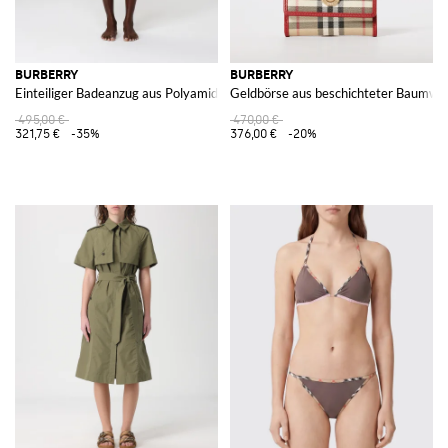
BURBERRY
BURBERRY
Einteiliger Badeanzug aus Polyamid mit Vintage Check Print
Geldbörse aus beschichteter Baumwol
495,00 €
470,00 €
321,75 €
-35%
376,00 €
-20%