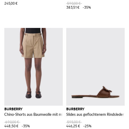
245,00 €
590,00 €
383,51 €
-35%
BURBERRY
BURBERRY
Chino-Shorts aus Baumwolle mit mittlerer Leibhöhe und schrägen Taschen
Slides aus geflochtenem Rindsleder m
690,00 €
595,00 €
448,50 €
-35%
446,25 €
-25%