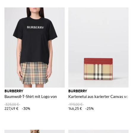
BURBERRY
BURBERRY
Baumwoll-T-Shirt mit Logo von
Kartenetui aus karierter Canvas von
325,00 €
195,00 €
227,49 €
-30%
146,25 €
-25%