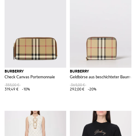
BURBERRY
BURBERRY
Check Canvas Portemonnaie
Geldbörse aus beschichteter Baumwol
355,00 €
365,00 €
319,49 €
-10%
292,00 €
-20%