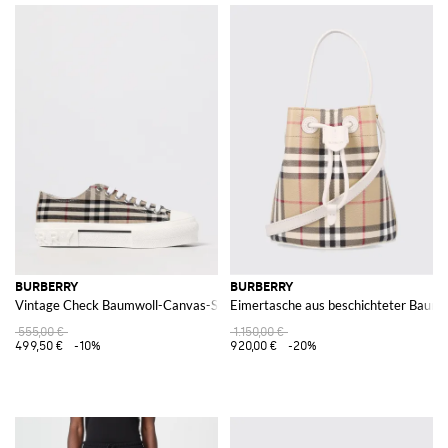
BURBERRY
BURBERRY
Vintage Check Baumwoll-Canvas-Sneakers
Eimertasche aus beschichteter Baumw
555,00 €
1.150,00 €
499,50 €
-10%
920,00 €
-20%