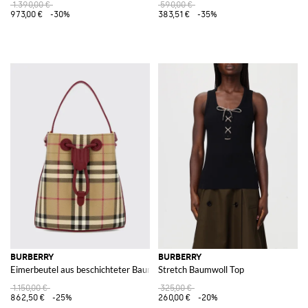
1.390,00 €
590,00 €
973,00 €
-30%
383,51 €
-35%
BURBERRY
BURBERRY
Eimerbeutel aus beschichteter Baumwolle mit Vintage Check-Print
Stretch Baumwoll Top
1.150,00 €
325,00 €
862,50 €
-25%
260,00 €
-20%