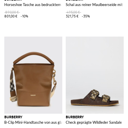
Horseshoe Tasche aus bedrucktem Steppnylon
Schal aus reiner Maulbeerseide mit 
890,00 €
495,00 €
801,00 €
-10%
321,75 €
-35%
BURBERRY
BURBERRY
B-Clip Mini-Handtasche von aus glattem Kalbsleder mit Schulterriemen
Check geprägte Wildleder Sandale