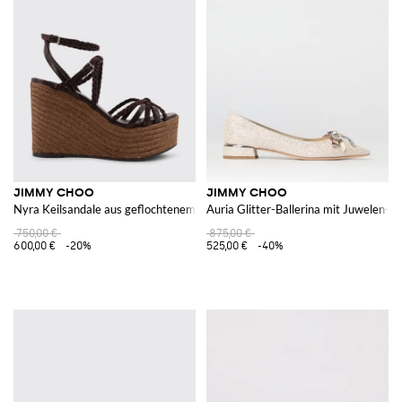
JIMMY CHOO
JIMMY CHOO
Nyra Keilsandale aus geflochtenem Leder und Wildleder
Auria Glitter-Ballerina mit Juwelen-Sc
750,00 €
875,00 €
600,00 €
-20%
525,00 €
-40%