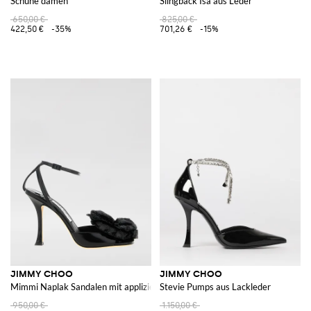
Schuhe damen
Slingback Isa aus Leder
650,00 €
825,00 €
422,50 €
-35%
701,26 €
-15%
JIMMY CHOO
JIMMY CHOO
Mimmi Naplak Sandalen mit applizierter Blume
Stevie Pumps aus Lackleder
950,00 €
1.150,00 €