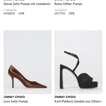
Stevie Satin-Pumps mit Juwelenriemen
Romy Glitter-Pumps
1.150,00 €
695,00 €
690,00 €
-40%
451,75 €
-35%
JIMMY CHOO
JIMMY CHOO
Love Satin-Pumps
Karli Platform Sandale aus Glitzerstof