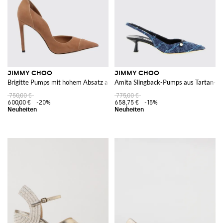
JIMMY CHOO
JIMMY CHOO
Brigitte Pumps mit hohem Absatz aus Veloursleder
Amita Slingback-Pumps aus Tartan-St
750,00 €
775,00 €
600,00 €
-20%
658,75 €
-15%