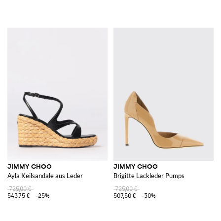
JIMMY CHOO
JIMMY CHOO
Ayla Keilsandale aus Leder
Brigitte Lackleder Pumps
725,00 €
725,00 €
543,75 €
-25%
507,50 €
-30%