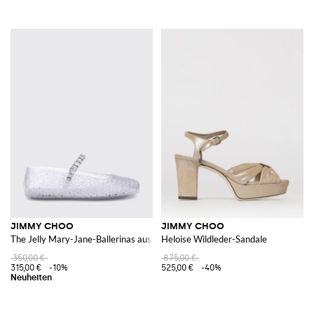
JIMMY CHOO
JIMMY CHOO
The Jelly Mary-Jane-Ballerinas aus transparentem PVC mit Kristallen
Heloise Wildleder-Sandale
350,00 €
875,00 €
315,00 €
-10%
525,00 €
-40%