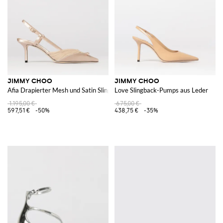
JIMMY CHOO
JIMMY CHOO
Afia Drapierter Mesh und Satin Slingback
Love Slingback-Pumps aus Leder
1.195,00 €
675,00 €
597,51 €
-50%
438,75 €
-35%