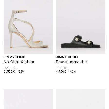
JIMMY CHOO
JIMMY CHOO
Azia Glitzer-Sandalen
Fayance Ledersandale
725,00 €
695,00 €
543,75 €
-25%
417,00 €
-40%