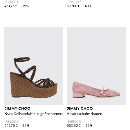
695,00 €
995,00 €
451,75 €
-35%
597,00 €
-40%
JIMMY CHOO
JIMMY CHOO
Nyra Keilsandale aus geflochtenem Wildleder und Leder
Absatzschuhe damen
725,00 €
850,00 €
543,75 €
-25%
552,50 €
-35%