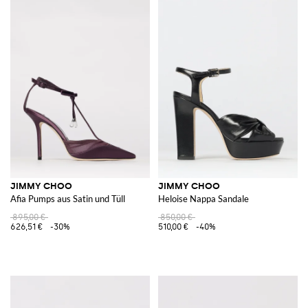
JIMMY CHOO
JIMMY CHOO
Afia Pumps aus Satin und Tüll
Heloise Nappa Sandale
895,00 €
850,00 €
626,51 €
-30%
510,00 €
-40%