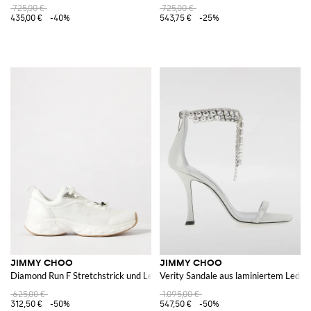
725,00 €
725,00 €
435,00 €
-40%
543,75 €
-25%
JIMMY CHOO
JIMMY CHOO
Diamond Run F Stretchstrick und Leder Sneakers
Verity Sandale aus laminiertem Leder 
625,00 €
1.095,00 €
312,50 €
-50%
547,50 €
-50%