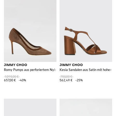
JIMMY CHOO
JIMMY CHOO
Romy Pumps aus perforiertem Nylon mit Strasssteinen
Kesia Sandalen aus Satin mit hohem 
1.095,00 €
750,00 €
657,00 €
-40%
562,49 €
-25%