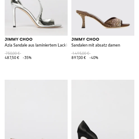
JIMMY CHOO
JIMMY CHOO
Azia Sandale aus laminiertem Lackleder
Sandalen mit absatz damen
750,00 €
1.495,00 €
487,50 €
-35%
897,00 €
-40%