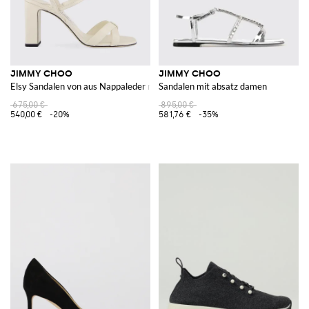
JIMMY CHOO
JIMMY CHOO
Elsy Sandalen von aus Nappaleder mit hohem Blockabsatz und offener Spitz
Sandalen mit absatz damen
675,00 €
895,00 €
540,00 €
-20%
581,76 €
-35%