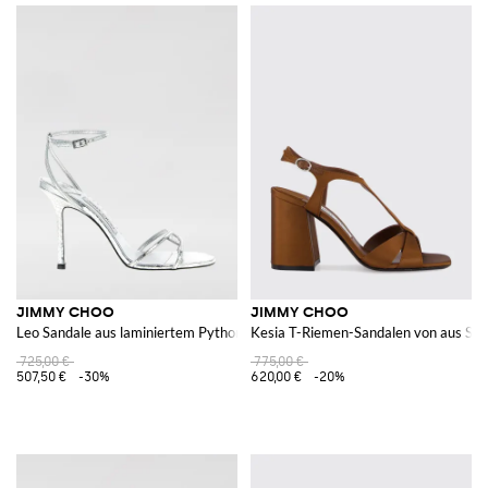
JIMMY CHOO
JIMMY CHOO
Leo Sandale aus laminiertem Pythonleder
Kesia T-Riemen-Sandalen von aus Sat
725,00 €
775,00 €
507,50 €
-30%
620,00 €
-20%