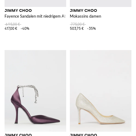
JIMMY CHOO
JIMMY CHOO
Fayence Sandalen mit niedrigem Absatz aus Nylon-Mesh mit Perlenverzier
Mokassins damen
695,00 €
775,00 €
417,00 €
-40%
503,75 €
-35%
JIMMY CHOO
JIMMY CHOO