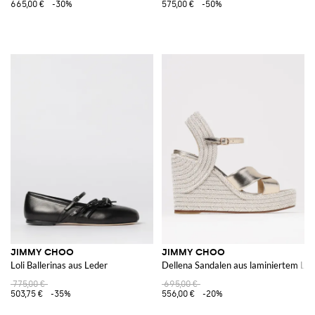
665,00 €
-30%
575,00 €
-50%
JIMMY CHOO
JIMMY CHOO
Loli Ballerinas aus Leder
Dellena Sandalen aus laminiertem Led
775,00 €
695,00 €
503,75 €
-35%
556,00 €
-20%